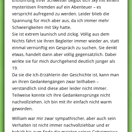
Entführung ihrer Schwester begibt sich Sky mit einem
mysteriösen Fremden auf ein Abenteuer – es
verspricht aufregend zu werden. Leider blieb die
Spannung für mich aber aus, da ich immer mehr
Schwierigkeiten mit Sky hatte.
Sie ist extrem launisch und zickig. Völlig aus dem
Nichts fährt sie ihren Begleiter immer wieder an, statt
einmal vernünftig ein Gespräch zu suchen. Sie denkt
etwas, handelt dann aber völlig gegensätzlich. Dabei
wirkte sie für mich durchgehend deutlich jünger als
19.
Da sie die Ich-Erzählerin der Geschichte ist, kann man
an ihren Gedankengängen zwar teilhaben –
verständlich sind diese aber leider nicht immer.
Teilweise konnte ich ihre Gedankensprünge nicht
nachvollziehen. Ich bin mit ihr einfach nicht warm
geworden.
William war mir zwar sympathischer, aber auch sein
Verhalten ist nicht immer nachvollziehbar und er
behält bis zum Ende die meisten seiner Geheimnisse