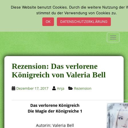
S
Diese Website benutzt Cookies. Durch die weitere Nutzung der 
k
stimmst du der Verwendung von Cookies zu.
i
OK
DATENSCHUTZERKLÄRUNG
p
t
o
TOGGLE
m
a
i
n
Rezension: Das verlorene
c
Königreich von Valeria Bell
o
n
Dezember 17, 2017
Anja
Rezension
t
e
n
Das verlorene Königreich
t
Die Magie der Königreiche 1
.
Autorin: Valeria Bell