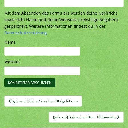
Mit dem Absenden des Formulars werden deine Nachricht
sowie dein Name und deine Webseite (freiwillige Angaben)
gespeichert. Weitere Informationen findest du in der
Datenschutzerklärung
.
Name
Website
Beitragsnavigation
[gelesen] Sabine Schulter – Blutgefährten
[gelesen] Sabine Schulter – Blutwächter