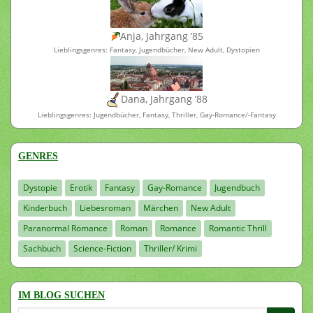
Anja, Jahrgang ’85
Lieblingsgenres: Fantasy, Jugendbücher, New Adult, Dystopien
Dana, Jahrgang ’88
Lieblingsgenres: Jugendbücher, Fantasy, Thriller, Gay-Romance/-Fantasy
GENRES
Dystopie
Erotik
Fantasy
Gay-Romance
Jugendbuch
Kinderbuch
Liebesroman
Märchen
New Adult
Paranormal Romance
Roman
Romance
Romantic Thrill
Sachbuch
Science-Fiction
Thriller/ Krimi
IM BLOG SUCHEN