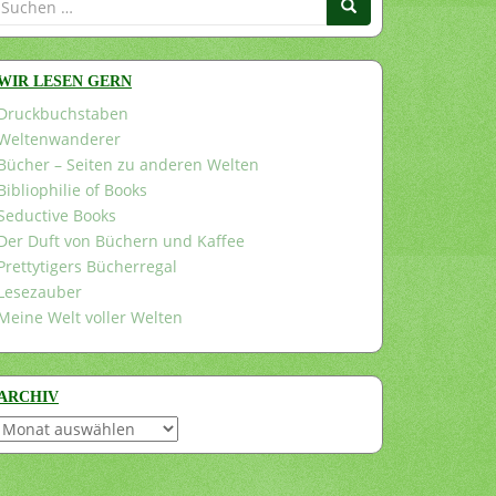
nach:
WIR LESEN GERN
Druckbuchstaben
Weltenwanderer
Bücher – Seiten zu anderen Welten
Bibliophilie of Books
Seductive Books
Der Duft von Büchern und Kaffee
Prettytigers Bücherregal
Lesezauber
Meine Welt voller Welten
ARCHIV
Archiv