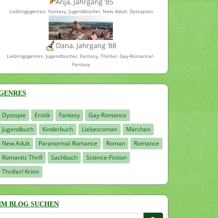
Anja, Jahrgang ’85
Lieblingsgenres: Fantasy, Jugendbücher, New Adult, Dystopien
Dana, Jahrgang ’88
Lieblingsgenres: Jugendbücher, Fantasy, Thriller, Gay-Romance/-
Fantasy
GENRES
Dystopie
Erotik
Fantasy
Gay-Romance
Jugendbuch
Kinderbuch
Liebesroman
Märchen
New Adult
Paranormal Romance
Roman
Romance
Romantic Thrill
Sachbuch
Science-Fiction
Thriller/ Krimi
IM BLOG SUCHEN
Suchen