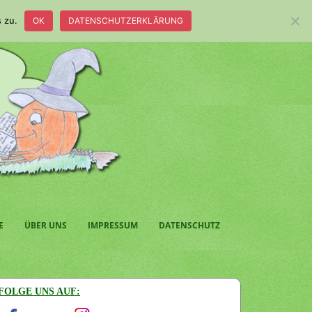
 zu.
OK
DATENSCHUTZERKLÄRUNG
E
ÜBER UNS
IMPRESSUM
DATENSCHUTZ
FOLGE UNS AUF: