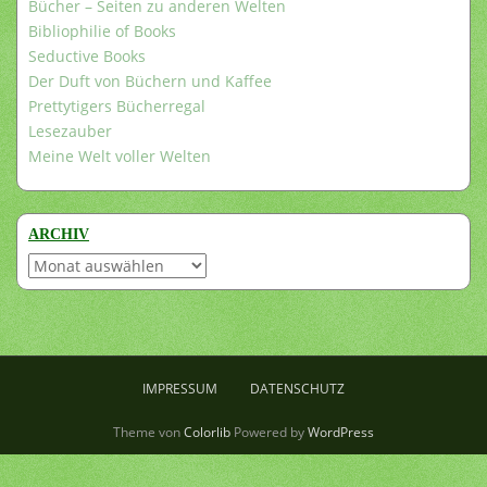
Bücher – Seiten zu anderen Welten
Bibliophilie of Books
Seductive Books
Der Duft von Büchern und Kaffee
Prettytigers Bücherregal
Lesezauber
Meine Welt voller Welten
ARCHIV
Archiv
IMPRESSUM
DATENSCHUTZ
Theme von
Colorlib
Powered by
WordPress