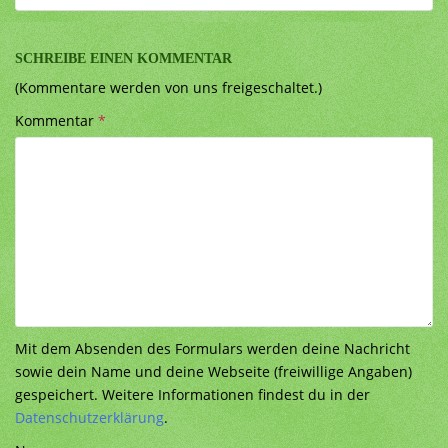
SCHREIBE EINEN KOMMENTAR
(Kommentare werden von uns freigeschaltet.)
Kommentar
*
Mit dem Absenden des Formulars werden deine Nachricht
sowie dein Name und deine Webseite (freiwillige Angaben)
gespeichert. Weitere Informationen findest du in der
Datenschutzerklärung
.