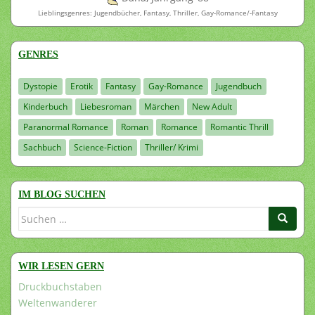
Lieblingsgenres: Jugendbücher, Fantasy, Thriller, Gay-Romance/-Fantasy
GENRES
Dystopie
Erotik
Fantasy
Gay-Romance
Jugendbuch
Kinderbuch
Liebesroman
Märchen
New Adult
Paranormal Romance
Roman
Romance
Romantic Thrill
Sachbuch
Science-Fiction
Thriller/ Krimi
IM BLOG SUCHEN
Suchen
nach:
WIR LESEN GERN
Druckbuchstaben
Weltenwanderer