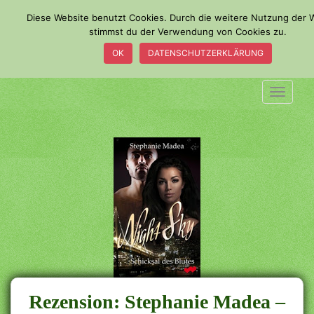
S
Diese Website benutzt Cookies. Durch die weitere Nutzung der 
k
stimmst du der Verwendung von Cookies zu.
i
OK
DATENSCHUTZERKLÄRUNG
p
t
o
TOGGLE
m
a
i
n
c
o
n
t
e
n
t
Rezension: Stephanie Madea –