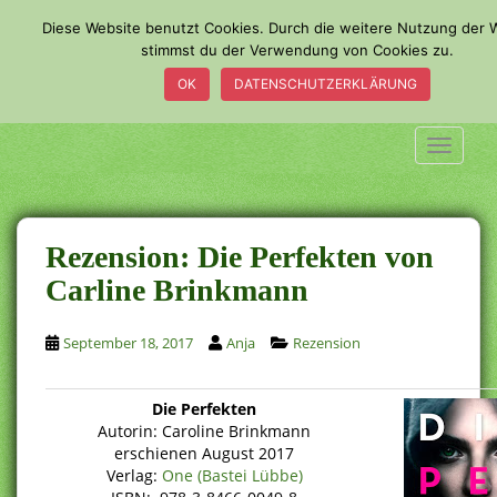
S
Diese Website benutzt Cookies. Durch die weitere Nutzung der 
k
stimmst du der Verwendung von Cookies zu.
i
OK
DATENSCHUTZERKLÄRUNG
p
t
o
TOGGLE
m
a
i
n
Rezension: Die Perfekten von
c
Carline Brinkmann
o
n
September 18, 2017
Anja
Rezension
t
e
n
Die Perfekten
t
Autorin: Caroline Brinkmann
erschienen August 2017
Verlag:
One (Bastei Lübbe)