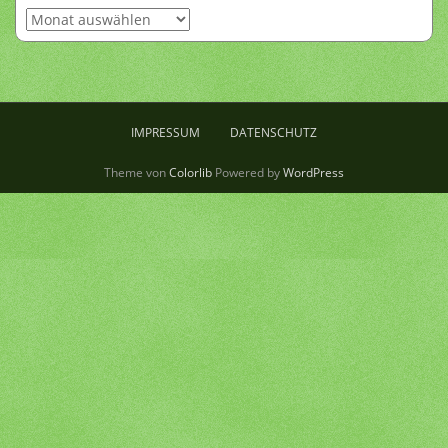
Archiv
IMPRESSUM
DATENSCHUTZ
Theme von
Colorlib
Powered by
WordPress