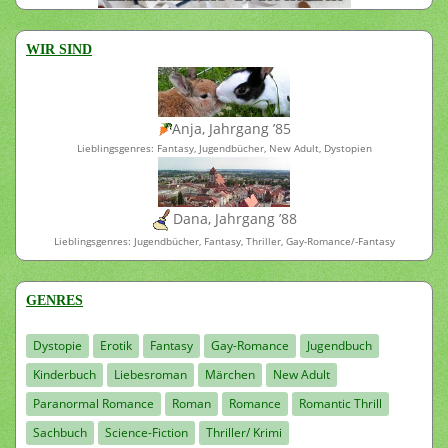
WIR SIND
Anja, Jahrgang ’85
Lieblingsgenres: Fantasy, Jugendbücher, New Adult, Dystopien
Dana, Jahrgang ’88
Lieblingsgenres: Jugendbücher, Fantasy, Thriller, Gay-Romance/-Fantasy
GENRES
Dystopie
Erotik
Fantasy
Gay-Romance
Jugendbuch
Kinderbuch
Liebesroman
Märchen
New Adult
Paranormal Romance
Roman
Romance
Romantic Thrill
Sachbuch
Science-Fiction
Thriller/ Krimi