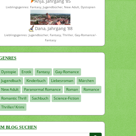
Anja, Jahrgang ’85
Lieblingsgenres: Fantasy, Jugendbücher, New Adult, Dystopien
Dana, Jahrgang ’88
Lieblingsgenres: Jugendbücher, Fantasy, Thriller, Gay-Romance/-
Fantasy
GENRES
Dystopie
Erotik
Fantasy
Gay-Romance
Jugendbuch
Kinderbuch
Liebesroman
Märchen
New Adult
Paranormal Romance
Roman
Romance
Romantic Thrill
Sachbuch
Science-Fiction
Thriller/ Krimi
IM BLOG SUCHEN
Suchen