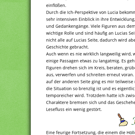
einflößen.
Durch die Ich-Perspektive von Lucia beko
sehr intensiven Einblick in ihre Entwicklun
und Gedankengänge. Viele Figuren aus dem 
wichtige Rolle und sind häufig an Lucias Se
nicht alle auf Lucias Seite, dadurch wird 
Geschichte gebracht.
Auch wenn es nie wirklich langweilig wird,
einige Passagen etwas zu langatmig. Es geht
Figuren drehen sich im Kreis, beraten, grüb
aus, verwerfen und schreiten erneut voran. J
auf der anderen Seite ging es mir teilweise 
die Situation so brenzlig ist und es eigen
temporeicher wird. Trotzdem hatte ich zwi
Charaktere bremsen sich und das Gescheh
Lesefluss ein wenig gestört.
Eine feurige Fortsetzung, die einem die Höll