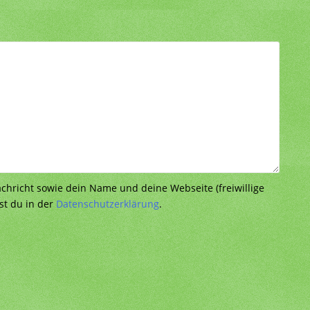
richt sowie dein Name und deine Webseite (freiwillige
st du in der
Datenschutzerklärung
.