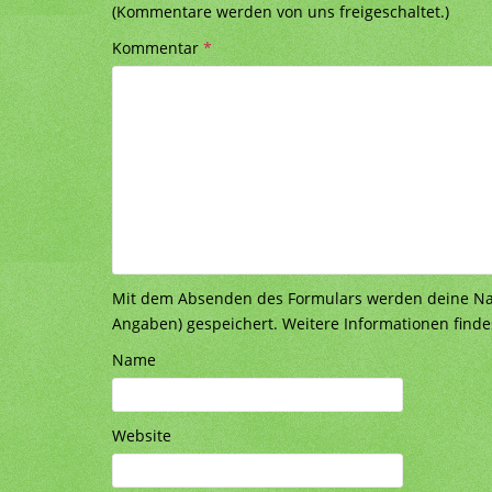
(Kommentare werden von uns freigeschaltet.)
Kommentar
*
Mit dem Absenden des Formulars werden deine Nach
Angaben) gespeichert. Weitere Informationen finde
Name
Website