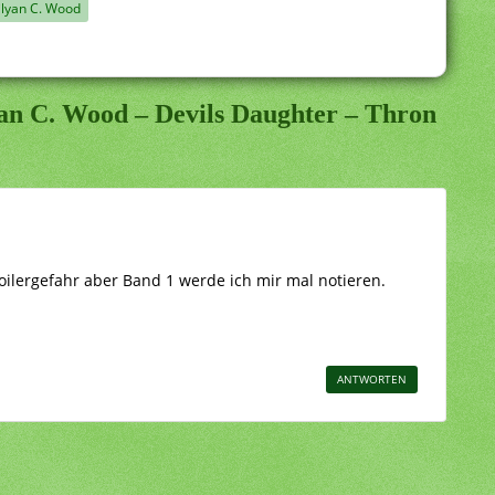
ilyan C. Wood
an C. Wood – Devils Daughter – Thron
oilergefahr aber Band 1 werde ich mir mal notieren.
ANTWORTEN