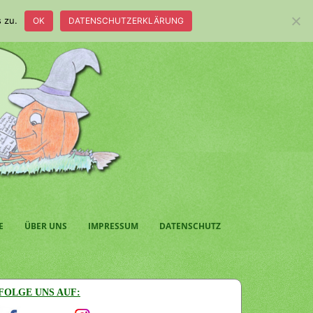
 zu.
OK
DATENSCHUTZERKLÄRUNG
E
ÜBER UNS
IMPRESSUM
DATENSCHUTZ
FOLGE UNS AUF: