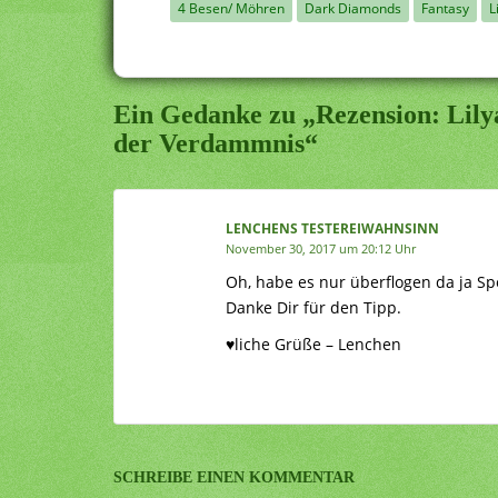
4 Besen/ Möhren
Dark Diamonds
Fantasy
L
Ein Gedanke zu „Rezension: Lily
der Verdammnis“
LENCHENS TESTEREIWAHNSINN
November 30, 2017 um 20:12 Uhr
Oh, habe es nur überflogen da ja Sp
Danke Dir für den Tipp.
♥liche Grüße – Lenchen
SCHREIBE EINEN KOMMENTAR