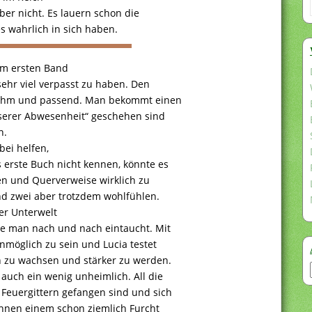
ber nicht. Es lauern schon die
 wahrlich in sich haben.
em ersten Band
 sehr viel verpasst zu haben. Den
enehm und passend. Man bekommt einen
nserer Abwesenheit“ geschehen sind
n.
bei helfen,
 erste Buch nicht kennen, könnte es
n und Querverweise wirklich zu
nd zwei aber trotzdem wohlfühlen.
der Unterwelt
die man nach und nach eintaucht. Mit
nmöglich zu sein und Lucia testet
n zu wachsen und stärker zu werden.
uch ein wenig unheimlich. All die
n Feuergittern gefangen sind und sich
önnen einem schon ziemlich Furcht