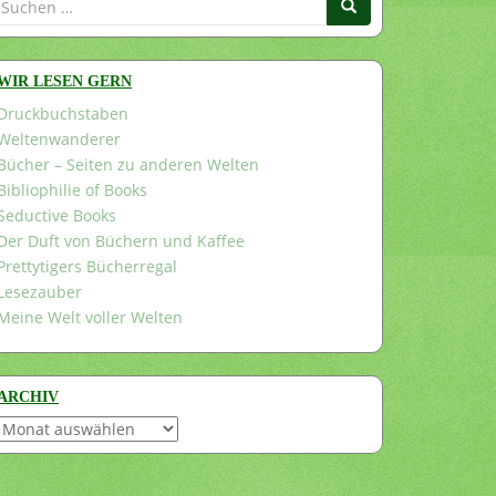
nach:
WIR LESEN GERN
Druckbuchstaben
Weltenwanderer
Bücher – Seiten zu anderen Welten
Bibliophilie of Books
Seductive Books
Der Duft von Büchern und Kaffee
Prettytigers Bücherregal
Lesezauber
Meine Welt voller Welten
ARCHIV
Archiv