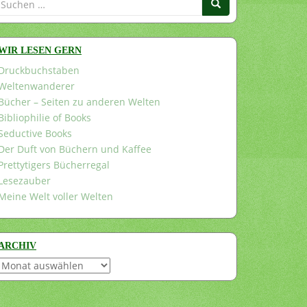
nach:
WIR LESEN GERN
Druckbuchstaben
Weltenwanderer
Bücher – Seiten zu anderen Welten
Bibliophilie of Books
Seductive Books
Der Duft von Büchern und Kaffee
Prettytigers Bücherregal
Lesezauber
Meine Welt voller Welten
ARCHIV
Archiv