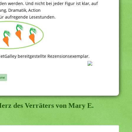
 werden. Und nicht bei jeder Figur ist klar, auf
ung, Dramatik, Action
für aufregende Lesestunden.
etGalley bereitgestellte Rezensionsexemplar.
one
erz des Verräters von Mary E.