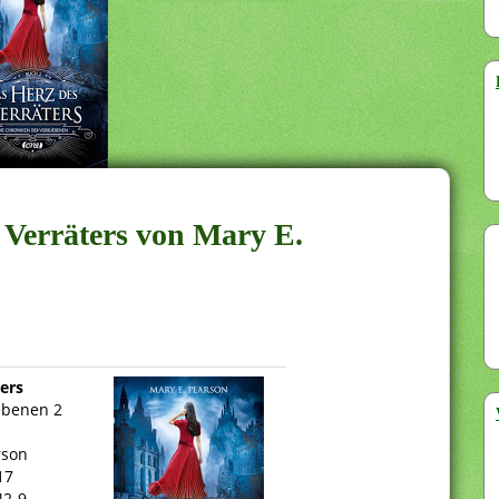
 Verräters von Mary E.
ers
ebenen 2
rson
17
42-9