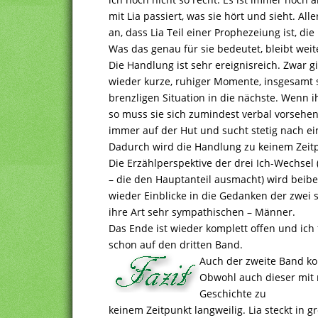
mit Lia passiert, was sie hört und sieht. All
an, dass Lia Teil einer Prophezeiung ist, di
Was das genau für sie bedeutet, bleibt weit
Die Handlung ist sehr ereignisreich. Zwar g
wieder kurze, ruhiger Momente, insgesamt sc
brenzligen Situation in die nächste. Wenn i
so muss sie sich zumindest verbal vorsehen 
immer auf der Hut und sucht stetig nach ei
Dadurch wird die Handlung zu keinem Zeitp
Die Erzählperspektive der drei Ich-Wechsel 
– die den Hauptanteil ausmacht) wird beib
wieder Einblicke in die Gedanken der zwei s
ihre Art sehr sympathischen – Männer.
Das Ende ist wieder komplett offen und ich 
schon auf den dritten Band.
Auch der zweite Band k
Obwohl auch dieser mit 
Geschichte zu
keinem Zeitpunkt langweilig. Lia steckt in 