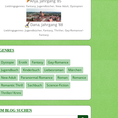
Anja, Jahrgang ’85
Lieblingsgenres: Fantasy, Jugendbücher, New Adult, Dystopien
Dana, Jahrgang ’88
Lieblingsgenres: Jugendbücher, Fantasy, Thriller, Gay-Romance/-
Fantasy
GENRES
Dystopie
Erotik
Fantasy
Gay-Romance
Jugendbuch
Kinderbuch
Liebesroman
Märchen
New Adult
Paranormal Romance
Roman
Romance
Romantic Thrill
Sachbuch
Science-Fiction
Thriller/ Krimi
IM BLOG SUCHEN
Suchen