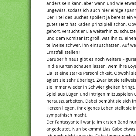
anders sein kann, aber wann und wie etwas 
ungewiss, sodass ich auch hier einige sp
Der Titel des Buches spoilert ja bereits ein
gutes Herz hat Kaden prinzipiell schon. Ob
gehört, versucht er Lia weiterhin zu schütz
und dem Komizar ist groß, was ihn zu einem
teilweise schwer, ihn einzuschätzen. Auf we
Ernstfall stellen?
Darüber hinaus gibt es noch weitere Figuren
in die Karten schauen lassen, wem ihre Loyali
Lia ist eine starke Persönlichkeit. Obwohl sie
agiert sie sehr überlegt. Zwar ist sie teilwe
sie immer wieder in Schwierigkeiten bringt,
Spiel aus Lügen und Intrigen mitzuspielen u
herauszuarbeiten. Dabei bemüht sie sich i
Herzen liegen. Ihr eigenes Leben stellt sie 
sympathisch macht.
Der Fantasyanteil war ja im ersten Band nur
angedeutet. Nun bekommt Lias Gabe etwas 
ich noch nicht so recht. Es ist immer noch 