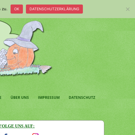
 zu.
OK
DATENSCHUTZERKLÄRUNG
E
ÜBER UNS
IMPRESSUM
DATENSCHUTZ
FOLGE UNS AUF: