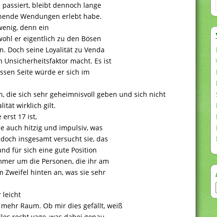
passiert, bleibt dennoch lange
annende Wendungen erlebt habe.
 wenig, denn ein
wohl er eigentlich zu den Bösen
en. Doch seine Loyalität zu Venda
 Unsicherheitsfaktor macht. Es ist
ssen Seite würde er sich im
, die sich sehr geheimnisvoll geben und sich nicht
tät wirklich gilt.
 erst 17 ist,
ise auch hitzig und impulsiv, was
 doch insgesamt versucht sie, das
nd für sich eine gute Position
mmer um die Personen, die ihr am
im Zweifel hinten an, was sie sehr
 leicht
mehr Raum. Ob mir dies gefällt, weiß
alles recht vage, was dabei genau