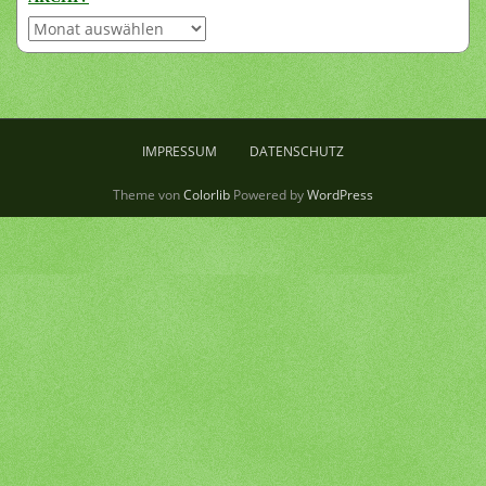
Archiv
IMPRESSUM
DATENSCHUTZ
Theme von
Colorlib
Powered by
WordPress