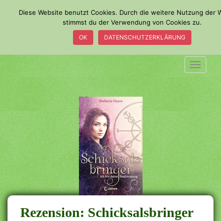
S
Diese Website benutzt Cookies. Durch die weitere Nutzung der 
k
stimmst du der Verwendung von Cookies zu.
i
OK
DATENSCHUTZERKLÄRUNG
p
t
o
TOGGLE
m
a
i
n
c
o
n
t
e
n
t
Rezension: Schicksalsbringer