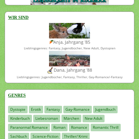
WIR SIND
Anja, Jahrgang ’85
Lieblingsgenres: Fantasy, Jugendbücher, New Adult, Dystopien
Dana, Jahrgang ’88
Lieblingsgenres: Jugendbücher, Fantasy, Thriller, Gay-Romance/-Fantasy
GENRES
Dystopie
Erotik
Fantasy
Gay-Romance
Jugendbuch
Kinderbuch
Liebesroman
Märchen
New Adult
Paranormal Romance
Roman
Romance
Romantic Thrill
Sachbuch
Science-Fiction
Thriller/ Krimi