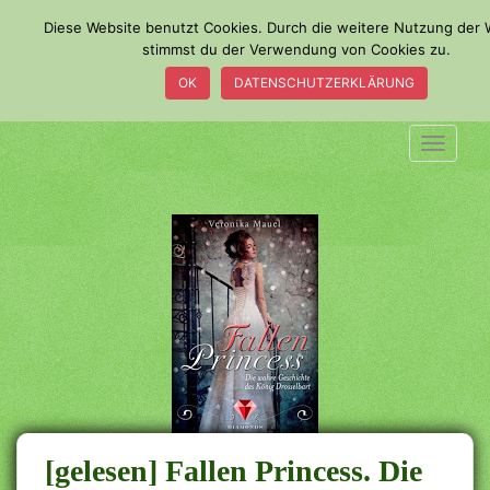
S
Diese Website benutzt Cookies. Durch die weitere Nutzung der 
k
stimmst du der Verwendung von Cookies zu.
i
OK
DATENSCHUTZERKLÄRUNG
p
t
o
TOGGLE
m
a
i
n
c
o
n
t
e
n
t
[gelesen] Fallen Princess. Die