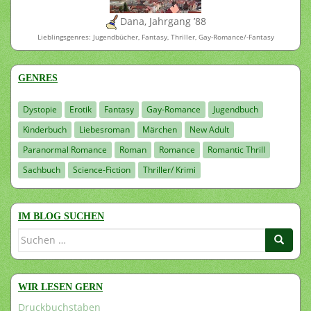
Dana, Jahrgang ’88
Lieblingsgenres: Jugendbücher, Fantasy, Thriller, Gay-Romance/-Fantasy
GENRES
Dystopie
Erotik
Fantasy
Gay-Romance
Jugendbuch
Kinderbuch
Liebesroman
Märchen
New Adult
Paranormal Romance
Roman
Romance
Romantic Thrill
Sachbuch
Science-Fiction
Thriller/ Krimi
IM BLOG SUCHEN
Suchen
nach:
WIR LESEN GERN
Druckbuchstaben