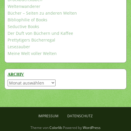
Weltenwanderer
Bücher – Seiten zu anderen Welten
Bibliophilie of Books
Seductive Books
Der Duft von Büchern und Kaffee
Prettytigers Bücherregal
Lesezauber
Meine Welt voller Welten
ARCHIV
Archiv
IMPRESSUM
DATENSCHUTZ
Theme von
Colorlib
Powered by
WordPress