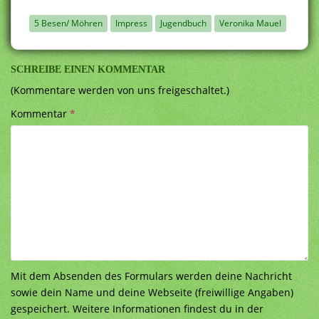
5 Besen/ Möhren
Impress
Jugendbuch
Veronika Mauel
SCHREIBE EINEN KOMMENTAR
(Kommentare werden von uns freigeschaltet.)
Kommentar
*
Mit dem Absenden des Formulars werden deine Nachricht
sowie dein Name und deine Webseite (freiwillige Angaben)
gespeichert. Weitere Informationen findest du in der