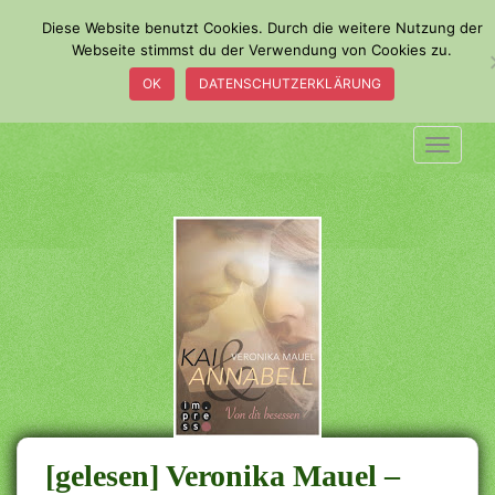
S
Diese Website benutzt Cookies. Durch die weitere Nutzung der
k
Webseite stimmst du der Verwendung von Cookies zu.
i
OK
DATENSCHUTZERKLÄRUNG
p
t
o
TOGGLE
m
a
i
n
c
o
n
t
e
n
t
[gelesen] Veronika Mauel –