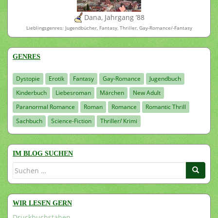
Dana, Jahrgang ’88
Lieblingsgenres: Jugendbücher, Fantasy, Thriller, Gay-Romance/-Fantasy
GENRES
Dystopie
Erotik
Fantasy
Gay-Romance
Jugendbuch
Kinderbuch
Liebesroman
Märchen
New Adult
Paranormal Romance
Roman
Romance
Romantic Thrill
Sachbuch
Science-Fiction
Thriller/ Krimi
IM BLOG SUCHEN
Suchen
nach:
WIR LESEN GERN
Druckbuchstaben