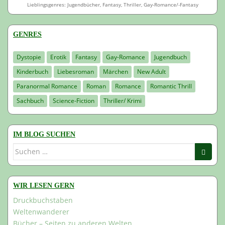
Lieblingsgenres: Jugendbücher, Fantasy, Thriller, Gay-Romance/-Fantasy
GENRES
Dystopie
Erotik
Fantasy
Gay-Romance
Jugendbuch
Kinderbuch
Liebesroman
Märchen
New Adult
Paranormal Romance
Roman
Romance
Romantic Thrill
Sachbuch
Science-Fiction
Thriller/ Krimi
IM BLOG SUCHEN
Suchen
nach:
WIR LESEN GERN
Druckbuchstaben
Weltenwanderer
Bücher – Seiten zu anderen Welten