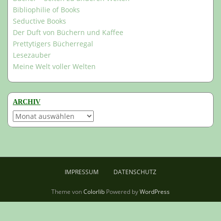
Bibliophilie of Books
Seductive Books
Der Duft von Büchern und Kaffee
Prettytigers Bücherregal
Lesezauber
Meine Welt voller Welten
ARCHIV
Archiv
IMPRESSUM
DATENSCHUTZ
Theme von
Colorlib
Powered by
WordPress