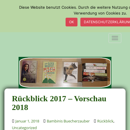
S
Diese Website benutzt Cookies. Durch die weitere Nutzung 
k
Verwendung von Cookies zu.
i
OK
DATENSCHUTZERKLÄRUN
p
t
o
TOGGLE
m
a
i
n
c
o
n
t
e
Rückblick 2017 – Vorschau
n
2018
t
,
Januar 1, 2018
Bambinis Buecherzauber
Rückblick
Uncategorized