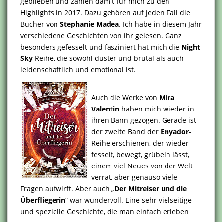
geblieben und zählen damit für mich zu den
Highlights in 2017. Dazu gehören auf jeden Fall die
Bücher von
Stephanie Madea
. Ich habe in diesem Jahr
verschiedene Geschichten von ihr gelesen. Ganz
besonders gefesselt und fasziniert hat mich die
Night
Sky
Reihe, die sowohl düster und brutal als auch
leidenschaftlich und emotional ist.
Auch die Werke von
Mira
Valentin
haben mich wieder in
ihren Bann gezogen. Gerade ist
der zweite Band der
Enyador
-
Reihe erschienen, der wieder
fesselt, bewegt, grübeln lässt,
einem viel Neues von der Welt
verrät, aber genauso viele
Fragen aufwirft. Aber auch „
Der Mitreiser und die
Überfliegerin
“ war wundervoll. Eine sehr vielseitige
und spezielle Geschichte, die man einfach erleben