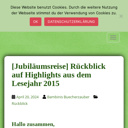
S
Diese Website benutzt Cookies. Durch die weitere Nutzung
k
der Webseite stimmst du der Verwendung von Cookies zu.
i
OK
DATENSCHUTZERKLÄRUNG
p
t
o
TOGGLE
m
a
i
n
[Jubiläumsreise] Rückblick
c
auf Highlights aus dem
o
Lesejahr 2015
n
t
e
April 20, 2024
Bambinis Buecherzauber
n
Rückblick
t
Hallo zusammen,