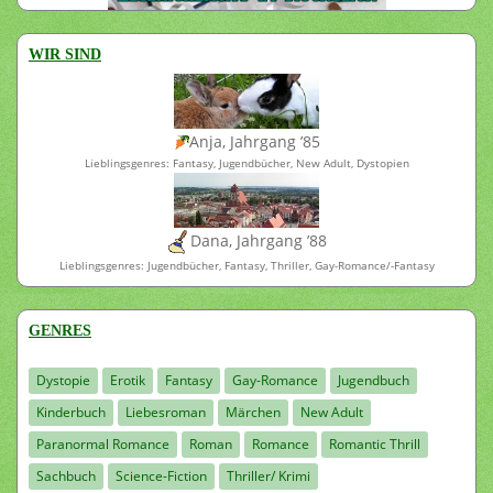
WIR SIND
Anja, Jahrgang ’85
Lieblingsgenres: Fantasy, Jugendbücher, New Adult, Dystopien
Dana, Jahrgang ’88
Lieblingsgenres: Jugendbücher, Fantasy, Thriller, Gay-Romance/-Fantasy
GENRES
Dystopie
Erotik
Fantasy
Gay-Romance
Jugendbuch
Kinderbuch
Liebesroman
Märchen
New Adult
Paranormal Romance
Roman
Romance
Romantic Thrill
Sachbuch
Science-Fiction
Thriller/ Krimi