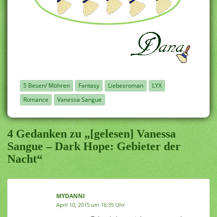
5 Besen/ Möhren
Fantasy
Liebesroman
LYX
Romance
Vanessa Sangue
4 Gedanken zu „[gelesen] Vanessa
Sangue – Dark Hope: Gebieter der
Nacht“
MYDANNI
April 10, 2015 um 16:35 Uhr