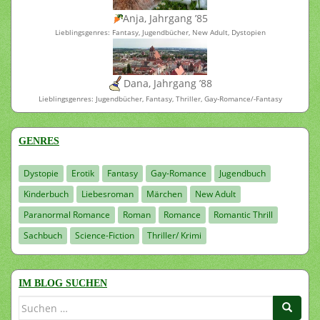
Anja, Jahrgang ’85
Lieblingsgenres: Fantasy, Jugendbücher, New Adult, Dystopien
Dana, Jahrgang ’88
Lieblingsgenres: Jugendbücher, Fantasy, Thriller, Gay-Romance/-Fantasy
GENRES
Dystopie
Erotik
Fantasy
Gay-Romance
Jugendbuch
Kinderbuch
Liebesroman
Märchen
New Adult
Paranormal Romance
Roman
Romance
Romantic Thrill
Sachbuch
Science-Fiction
Thriller/ Krimi
IM BLOG SUCHEN
Suchen
nach: