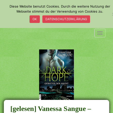
S
Diese Website benutzt Cookies. Durch die weitere Nutzung der
k
Webseite stimmst du der Verwendung von Cookies zu.
i
OK
DATENSCHUTZERKLÄRUNG
p
t
o
TOGGLE
m
a
i
n
c
o
n
t
e
n
t
[gelesen] Vanessa Sangue –