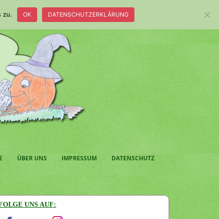
 zu.
OK
DATENSCHUTZERKLÄRUNG
E
ÜBER UNS
IMPRESSUM
DATENSCHUTZ
FOLGE UNS AUF: