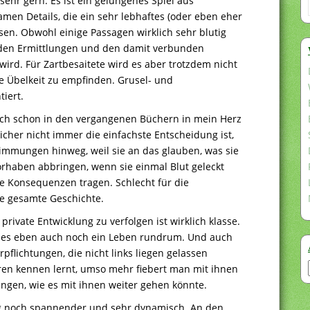
sehr gern. Es ist ein gelungenes Spiel aus
n Details, die ein sehr lebhaftes (oder eben eher
ssen. Obwohl einige Passagen wirklich sehr blutig
f den Ermittlungen und den damit verbunden
ird. Für Zartbesaitete wird es aber trotzdem nicht
ne Übelkeit zu empfinden. Grusel- und
iert.
 ich schon in den vergangenen Büchern in mein Herz
icher nicht immer die einfachste Entscheidung ist,
timmungen hinweg, weil sie an das glauben, was sie
Vorhaben abbringen, wenn sie einmal Blut geleckt
e Konsequenzen tragen. Schlecht für die
e gesamte Geschichte.
rivate Entwicklung zu verfolgen ist wirklich klasse.
t es eben auch noch ein Leben rundrum. Und auch
pflichtungen, die nicht links liegen gelassen
en kennen lernt, umso mehr fiebert man mit ihnen
ngen, wie es mit ihnen weiter gehen könnte.
g noch spannender und sehr dynamisch. An den