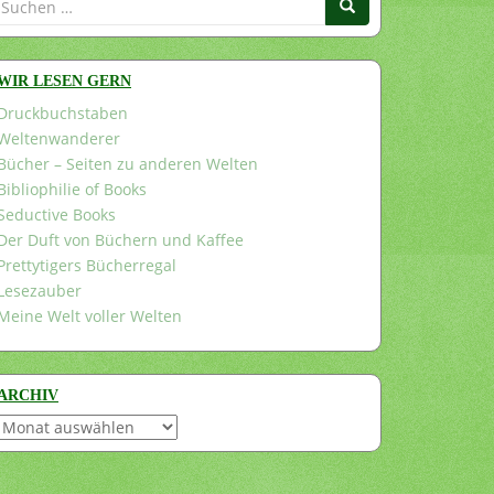
nach:
WIR LESEN GERN
Druckbuchstaben
Weltenwanderer
Bücher – Seiten zu anderen Welten
Bibliophilie of Books
Seductive Books
Der Duft von Büchern und Kaffee
Prettytigers Bücherregal
Lesezauber
Meine Welt voller Welten
ARCHIV
Archiv