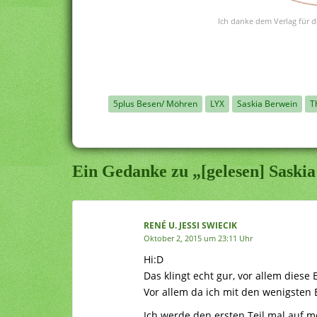
Ich danke dem Verlag für d
5plus Besen/ Möhren
LYX
Saskia Berwein
T
Ein Gedanke zu „[gelesen] Sask
RENÉ U. JESSI SWIECIK
Oktober 2, 2015 um 23:11 Uhr
Hi:D
Das klingt echt gur, vor allem diese 
Vor allem da ich mit den wenigsten 
Ich werde den ersten Teil mal auf m