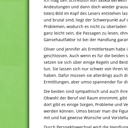
Ich mag den Schreibstil von Saskia Berwein 
Andeutungen und dann doch wieder grausame
totes) Bild im Kopf des Lesers entstehen la
und brutal sind, liegt der Schwerpunkt au
Problemen, wodurch es nicht zu überladen w
ganz leicht sein, die Passagen zu lesen, oh
Gänsehautfaktor ist bei der Handlung garant
Oliver und Jennifer als Ermittlerteam habe
geschlossen. Auch wenn es für die beiden s
setzen sie sich über einige Regeln und Bes
tun. Sie lassen sich nur schwer von ihren 
haben. Dafür müssen sie allerdings auch di
Ermittlungen, aber umso spannender für di
Die beiden sind sympathisch und auch ihre p
Obwohl der Beruf viel Raum einnimmt, gib
dort gibt es einige Sorgen, Probleme und Ver
werden können. Umso besser man die Figur
mit und hat gewisse Wünsche und Vorstellu
Durch Perspektivwechsel wird die Handlun