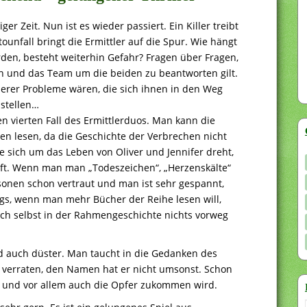
r Zeit. Nun ist es wieder passiert. Ein Killer treibt
ounfall bringt die Ermittler auf die Spur. Wie hängt
den, besteht weiterhin Gefahr? Fragen über Fragen,
ann und das Team um die beiden zu beantworten gilt.
erer Probleme wären, die sich ihnen in den Weg
stellen…
 vierten Fall des Ermittlerduos. Man kann die
en lesen, da die Geschichte der Verbrechen nicht
e sich um das Leben von Oliver und Jennifer dreht,
eft. Wenn man man „Todeszeichen“, „Herzenskälte“
sonen schon vertraut und man ist sehr gespannt,
ings, wenn man mehr Bücher der Reihe lesen will,
ich selbst in der Rahmengeschichte nichts vorweg
d auch düster. Man taucht in die Gedanken des
l verraten, den Namen hat er nicht umsonst. Schon
er und vor allem auch die Opfer zukommen wird.