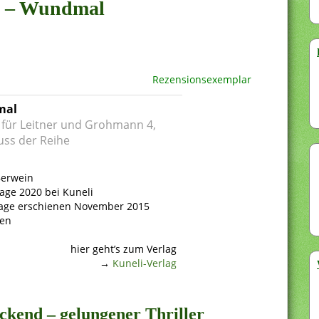
in – Wundmal
Rezensionsexemplar
mal
l für Leitner und Grohmann 4,
uss der Reihe
Berwein
age 2020 bei Kuneli
lage erschienen November 2015
ten
hier geht’s zum Verlag
→
Kuneli-Verlag
ackend – gelungener Thriller