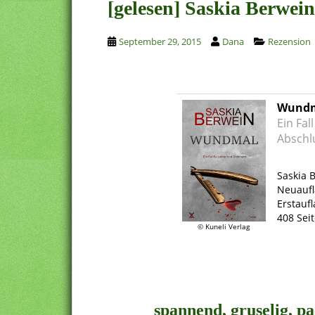
[gelesen] Saskia Berwe
September 29, 2015
Dana
Rezension
Wund
Ein Fal
Abschl
.
Saskia 
Neuaufl
Erstauf
408 Sei
© Kuneli Verlag
.
.
spannend, gruselig, p