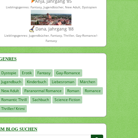
Anja, Jahrgang ’85
Lieblingsgenres: Fantasy, Jugendbücher, New Adult, Dystopien
Dana, Jahrgang ’88
Lieblingsgenres: Jugendbücher, Fantasy, Thriller, Gay-Romance/-
Fantasy
GENRES
Dystopie
Erotik
Fantasy
Gay-Romance
Jugendbuch
Kinderbuch
Liebesroman
Märchen
New Adult
Paranormal Romance
Roman
Romance
Romantic Thrill
Sachbuch
Science-Fiction
Thriller/ Krimi
IM BLOG SUCHEN
Suchen