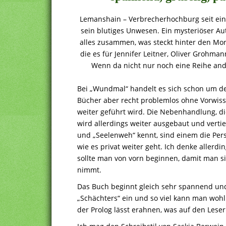
Lemanshain – Verbrecherhochburg seit einige
sein blutiges Unwesen. Ein mysteriöser Aut
alles zusammen, was steckt hinter den Mor
die es für Jennifer Leitner, Oliver Grohm
Wenn da nicht nur noch eine Reihe and
Bei „Wundmal“ handelt es sich schon um den
Bücher aber recht problemlos ohne Vorwiss
weiter geführt wird. Die Nebenhandlung, di
wird allerdings weiter ausgebaut und verti
und „Seelenweh“ kennt, sind einem die Per
wie es privat weiter geht. Ich denke allerd
sollte man von vorn beginnen, damit man s
nimmt.
Das Buch beginnt gleich sehr spannend un
„Schächters“ ein und so viel kann man woh
der Prolog lässt erahnen, was auf den Les