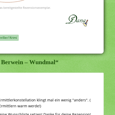
as bereitgestellte Rezensionsexemplar.
hriller/ Krimi
ia Berwein – Wundmal“
Ermittlerkonstellation klingt mal ein wenig "anders". (
Ermittlern warm werde!)
eine Wunschliste setzen! Danke für deine Rezension!