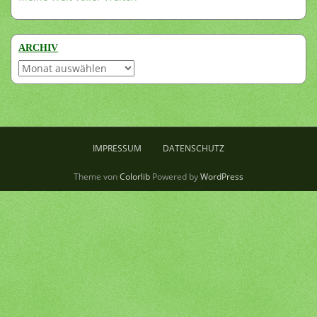
ARCHIV
Archiv
IMPRESSUM
DATENSCHUTZ
Theme von
Colorlib
Powered by
WordPress