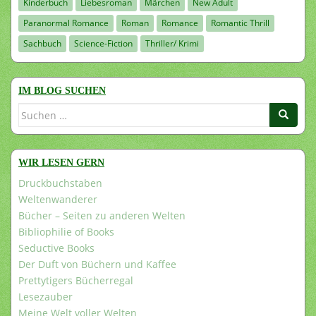
Kinderbuch
Liebesroman
Märchen
New Adult
Paranormal Romance
Roman
Romance
Romantic Thrill
Sachbuch
Science-Fiction
Thriller/ Krimi
IM BLOG SUCHEN
Suchen
nach:
WIR LESEN GERN
Druckbuchstaben
Weltenwanderer
Bücher – Seiten zu anderen Welten
Bibliophilie of Books
Seductive Books
Der Duft von Büchern und Kaffee
Prettytigers Bücherregal
Lesezauber
Meine Welt voller Welten