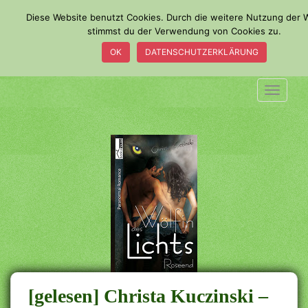
S
Diese Website benutzt Cookies. Durch die weitere Nutzung der 
k
stimmst du der Verwendung von Cookies zu.
i
OK
DATENSCHUTZERKLÄRUNG
p
t
o
TOGGLE
m
a
i
n
c
o
n
t
e
n
t
[gelesen] Christa Kuczinski –