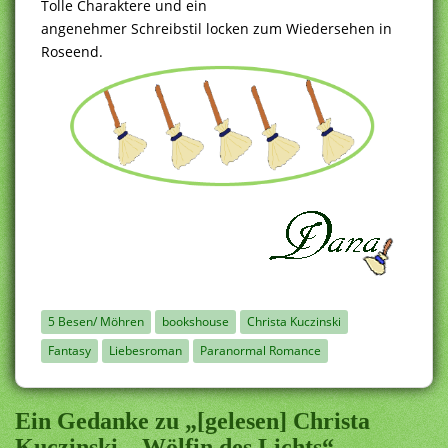
Tolle Charaktere und ein
angenehmer Schreibstil locken zum Wiedersehen in
Roseend.
5 Besen/ Möhren
bookshouse
Christa Kuczinski
Fantasy
Liebesroman
Paranormal Romance
Ein Gedanke zu „[gelesen] Christa
Kuczinski – Wölfin des Lichts“