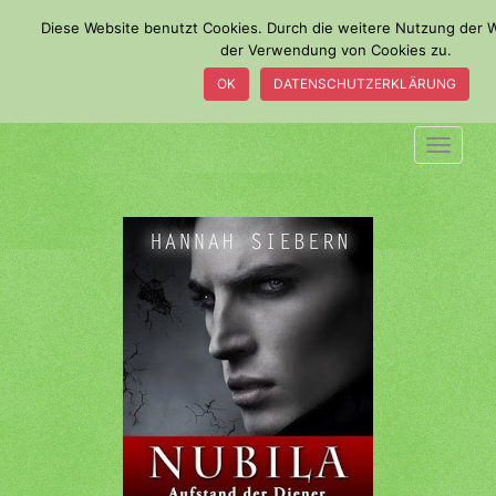
S
Diese Website benutzt Cookies. Durch die weitere Nutzung der 
k
der Verwendung von Cookies zu.
i
OK
DATENSCHUTZERKLÄRUNG
p
t
o
TOGGLE
m
a
i
n
c
o
n
t
e
n
t