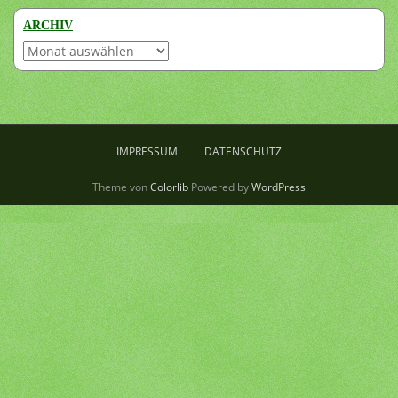
ARCHIV
Archiv
IMPRESSUM
DATENSCHUTZ
Theme von
Colorlib
Powered by
WordPress