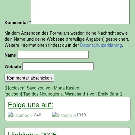
Kommentar
*
Mit dem Absenden des Formulars werden deine Nachricht sowie
dein Name und deine Webseite (freiwillige Angaben) gespeichert.
Weitere Informationen findest du in der
Datenschutzerklärung
.
Name
Website
Beitragsnavigation
[gelesen] Save you von Mona Kasten
[gelesen] Tag des Neubeginns. Wasteland 1 von Emily Bähr
Folge uns auf:
1240
1010
Highlights 2025