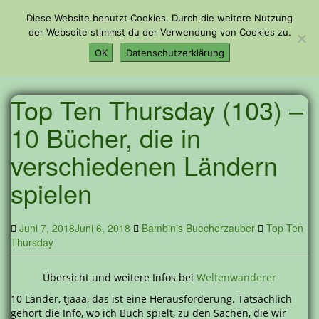
Skip
Diese Website benutzt Cookies. Durch die weitere Nutzung
to
der Webseite stimmst du der Verwendung von Cookies zu.
main
Toggle n
content
OK
Datenschutzerklärung
Top Ten Thursday (103) –
10 Bücher, die in
verschiedenen Ländern
spielen
Juni 7, 2018
Juni 6, 2018
Bambinis Buecherzauber
Top Ten
Thursday
Übersicht und weitere Infos bei
Weltenwanderer
10 Länder, tjaaa, das ist eine Herausforderung. Tatsächlich
gehört die Info, wo ich Buch spielt, zu den Sachen, die wir