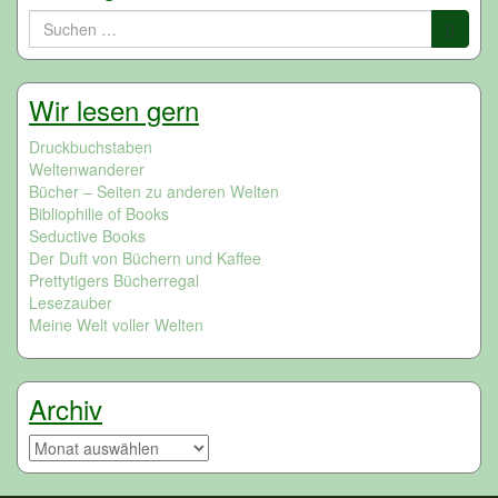
Suchen
nach:
Wir lesen gern
Druckbuchstaben
Weltenwanderer
Bücher – Seiten zu anderen Welten
Bibliophilie of Books
Seductive Books
Der Duft von Büchern und Kaffee
Prettytigers Bücherregal
Lesezauber
Meine Welt voller Welten
Archiv
Archiv