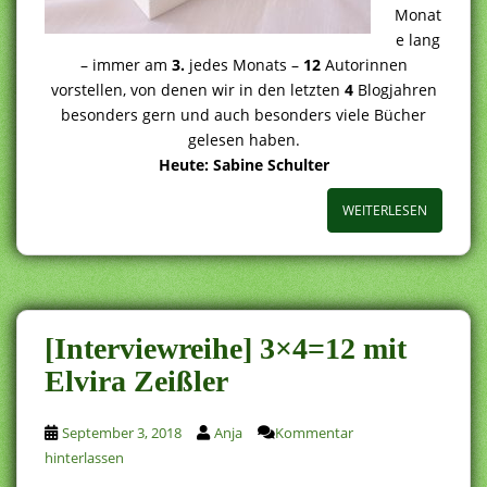
Monat
e lang
– immer am
3.
jedes Monats –
12
Autorinnen
vorstellen, von denen wir in den letzten
4
Blogjahren
besonders gern und auch besonders viele Bücher
gelesen haben.
Heute: Sabine Schulter
WEITERLESEN
[Interviewreihe] 3×4=12 mit
Elvira Zeißler
September 3, 2018
Anja
Kommentar
hinterlassen