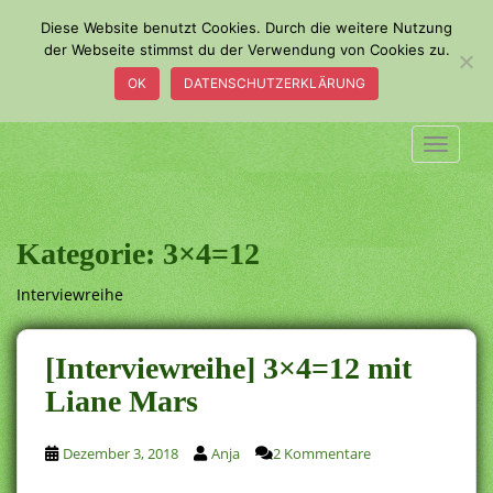
S
Diese Website benutzt Cookies. Durch die weitere Nutzung
k
der Webseite stimmst du der Verwendung von Cookies zu.
i
OK
DATENSCHUTZERKLÄRUNG
p
t
o
TOGGLE
m
a
i
n
Kategorie:
3×4=12
c
o
Interviewreihe
n
t
[Interviewreihe] 3×4=12 mit
e
n
Liane Mars
t
Dezember 3, 2018
Anja
2 Kommentare