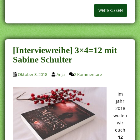
WEITERLESEN
[Interviewreihe] 3×4=12 mit
Sabine Schulter
Oktober 3, 2018
Anja
2 Kommentare
Im
Jahr
2018
wollen
wir
euch
12