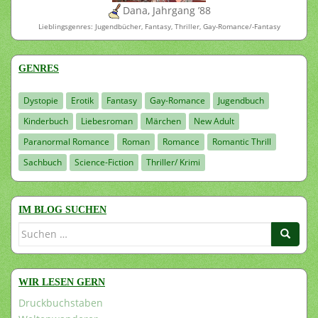
Dana, Jahrgang ’88
Lieblingsgenres: Jugendbücher, Fantasy, Thriller, Gay-Romance/-Fantasy
GENRES
Dystopie
Erotik
Fantasy
Gay-Romance
Jugendbuch
Kinderbuch
Liebesroman
Märchen
New Adult
Paranormal Romance
Roman
Romance
Romantic Thrill
Sachbuch
Science-Fiction
Thriller/ Krimi
IM BLOG SUCHEN
Suchen
nach:
WIR LESEN GERN
Druckbuchstaben