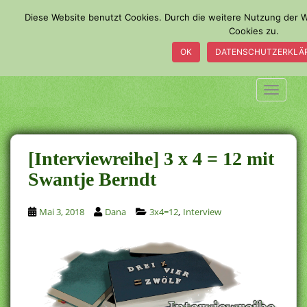
S
Diese Website benutzt Cookies. Durch die weitere Nutzung der
k
Cookies zu.
i
OK
DATENSCHUTZERKLÄ
p
t
o
TOGGLE
m
a
i
n
[Interviewreihe] 3 x 4 = 12 mit
c
Swantje Berndt
o
n
,
Mai 3, 2018
Dana
3x4=12
Interview
t
e
n
t