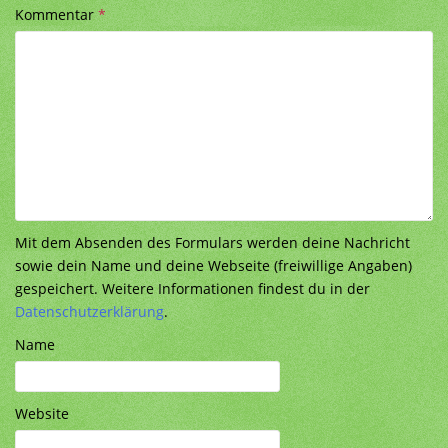
Kommentar
*
Mit dem Absenden des Formulars werden deine Nachricht
sowie dein Name und deine Webseite (freiwillige Angaben)
gespeichert. Weitere Informationen findest du in der
Datenschutzerklärung
.
Name
Website