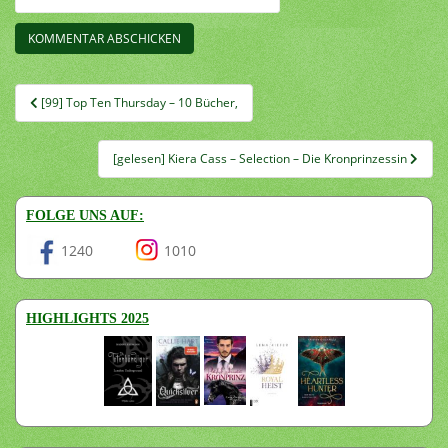
Beitragsnavigation
[99] Top Ten Thursday – 10 Bücher,
[gelesen] Kiera Cass – Selection – Die Kronprinzessin
FOLGE UNS AUF:
1240
1010
HIGHLIGHTS 2025