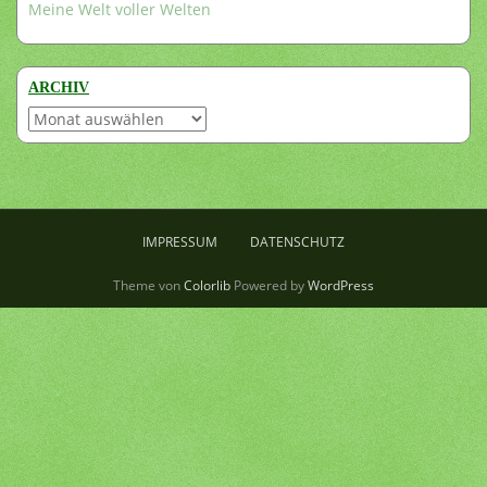
Meine Welt voller Welten
ARCHIV
Archiv
IMPRESSUM
DATENSCHUTZ
Theme von
Colorlib
Powered by
WordPress