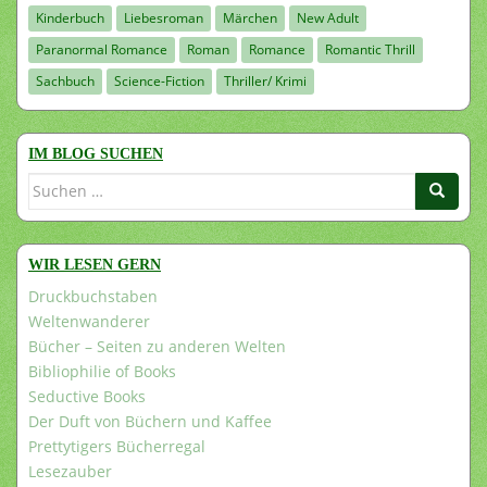
Kinderbuch
Liebesroman
Märchen
New Adult
Paranormal Romance
Roman
Romance
Romantic Thrill
Sachbuch
Science-Fiction
Thriller/ Krimi
IM BLOG SUCHEN
Suchen
nach:
WIR LESEN GERN
Druckbuchstaben
Weltenwanderer
Bücher – Seiten zu anderen Welten
Bibliophilie of Books
Seductive Books
Der Duft von Büchern und Kaffee
Prettytigers Bücherregal
Lesezauber