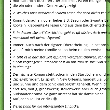
mittelalterlich-düsteren „Der Sodomit“. Ist ein mutiges D
die ein oder andere Grenze aufgezeigt
2. Welches Buch würdest du einem Leser, der noch nichts von di
Kommt darauf an, ob er lieber S.B. Sasori oder Swantje Be
googeln, Klappentexte lesen und aus dem Bauch entscheide
3. In deinen „Sasori“-Geschichten geht es oft düster, derb und 
manchmal mit deinen Figuren?
Immer! Auch nach der zigsten Überarbeitung. Selbst noch
wie oft mich meine Familie schon beim Heulen erwischt hat
4. Gibt es in nächster Zeit geplante Veröffentlichungen, von d
einem vergangenen Interview hast du uns zum Beispiel von der Id
in Planung?
Der nächste Roman steht schon in den Startlöchern und e
„Spiegelbrüder“. Er spielt in New Orleans, handelt u.a. vo
und Sühne und dem Schicksalsbegriff generell. Wenn ich ih
erotisch, mutig, grenzwertig, stellenweise aber auch grote
Südstaatendrama. So ganz unrecht hat sie damit nicht.
Auf jeden Fall ist er dick 😉
Vielen Dank für die interessanten Einblicke!