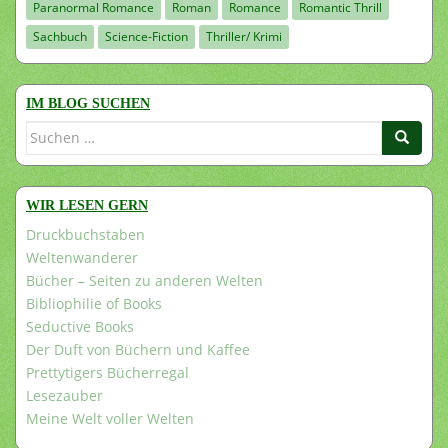
Paranormal Romance
Roman
Romance
Romantic Thrill
Sachbuch
Science-Fiction
Thriller/ Krimi
IM BLOG SUCHEN
Suchen
nach:
WIR LESEN GERN
Druckbuchstaben
Weltenwanderer
Bücher – Seiten zu anderen Welten
Bibliophilie of Books
Seductive Books
Der Duft von Büchern und Kaffee
Prettytigers Bücherregal
Lesezauber
Meine Welt voller Welten