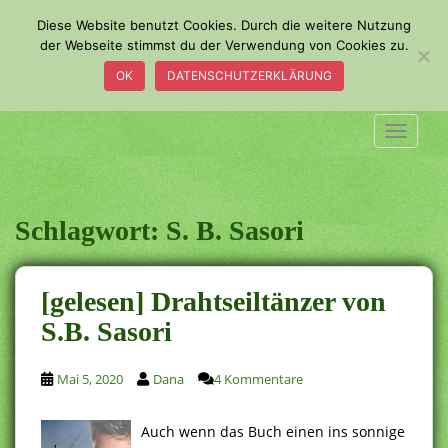
S
Diese Website benutzt Cookies. Durch die weitere Nutzung
k
der Webseite stimmst du der Verwendung von Cookies zu.
i
OK
DATENSCHUTZERKLÄRUNG
p
t
o
TOGGLE
m
a
i
n
Schlagwort:
S. B. Sasori
c
o
n
[gelesen] Drahtseiltänzer von
t
S.B. Sasori
e
n
t
Mai 5, 2020
Dana
4 Kommentare
Auch wenn das Buch einen ins sonnige