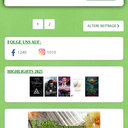
SEITENNUMMERIERUNG
1
2
ÄLTERE BEITRÄGE
DER
BEITRÄGE
FOLGE UNS AUF:
1240
1010
HIGHLIGHTS 2025