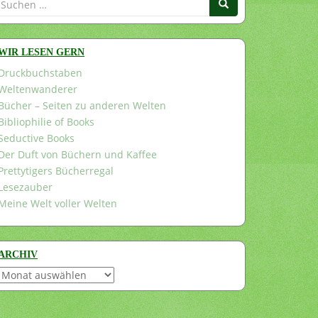
nach:
WIR LESEN GERN
Druckbuchstaben
Weltenwanderer
Bücher – Seiten zu anderen Welten
Bibliophilie of Books
Seductive Books
Der Duft von Büchern und Kaffee
Prettytigers Bücherregal
Lesezauber
Meine Welt voller Welten
ARCHIV
Archiv