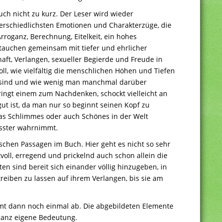
h nicht zu kurz. Der Leser wird wieder
erschiedlichsten Emotionen und Charakterzüge, die
Arroganz, Berechnung, Eitelkeit, ein hohes
t tauchen gemeinsam mit tiefer und ehrlicher
aft, Verlangen, sexueller Begierde und Freude in
l, wie vielfältig die menschlichen Höhen und Tiefen
n sind und wie wenig man manchmal darüber
ingt einem zum Nachdenken, schockt vielleicht an
gut ist, da man nur so beginnt seinen Kopf zu
was Schlimmes oder auch Schönes in der Welt
usster wahrnimmt.
schen Passagen im Buch. Hier geht es nicht so sehr
tvoll, erregend und prickelnd auch schon allein die
ten sind bereit sich einander völlig hinzugeben, in
reiben zu lassen auf ihrem Verlangen, bis sie am
mt dann noch einmal ab. Die abgebildeten Elemente
ganz eigene Bedeutung.