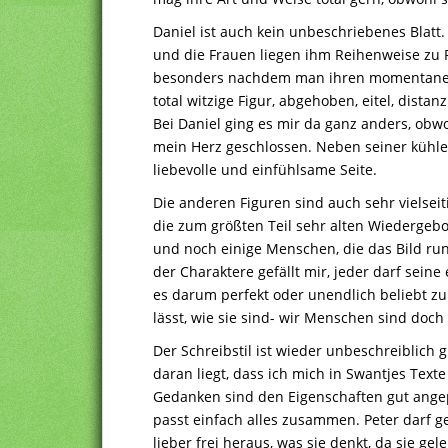
Daniel ist auch kein unbeschriebenes Blatt. O
und die Frauen liegen ihm Reihenweise zu F
besonders nachdem man ihren momentanen P
total witzige Figur, abgehoben, eitel, dista
Bei Daniel ging es mir da ganz anders, obw
mein Herz geschlossen. Neben seiner kühle
liebevolle und einfühlsame Seite.
Die anderen Figuren sind auch sehr vielseiti
die zum größten Teil sehr alten Wiedergeb
und noch einige Menschen, die das Bild ru
der Charaktere gefällt mir, jeder darf sei
es darum perfekt oder unendlich beliebt zu
lässt, wie sie sind- wir Menschen sind doch
Der Schreibstil ist wieder unbeschreiblich 
daran liegt, dass ich mich in Swantjes Text
Gedanken sind den Eigenschaften gut angep
passt einfach alles zusammen. Peter darf 
lieber frei heraus, was sie denkt, da sie ge