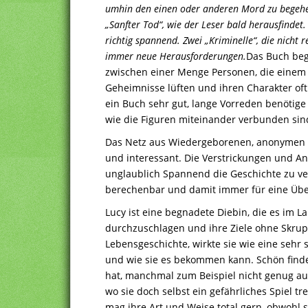
umhin den einen oder anderen Mord zu begehen
„Sanfter Tod“, wie der Leser bald herausfindet. 
richtig spannend. Zwei „Kriminelle“, die nicht r
immer neue Herausforderungen.
Das Buch begi
zwischen einer Menge Personen, die einem 
Geheimnisse lüften und ihren Charakter oft 
ein Buch sehr gut, lange Vorreden benötige 
wie die Figuren miteinander verbunden sin
Das Netz aus Wiedergeborenen, anonymen 
und interessant. Die Verstrickungen und 
unglaublich Spannend die Geschichte zu ver
berechenbar und damit immer für eine Übe
Lucy ist eine begnadete Diebin, die es im La
durchzuschlagen und ihre Ziele ohne Skrupe
Lebensgeschichte, wirkte sie wie eine sehr 
und wie sie es bekommen kann. Schön finde
hat, manchmal zum Beispiel nicht genug auf 
wo sie doch selbst ein gefährliches Spiel tr
mag ihre Art und Weise total gern, obwohl si