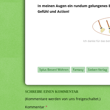
In meinen Augen ein rundum gelungenes B
Gefühl und Action!
Ich danke für das be
5plus Besen/ Möhren
Fantasy
Sieben-Verlag
SCHREIBE EINEN KOMMENTAR
(Kommentare werden von uns freigeschaltet.)
Kommentar
*