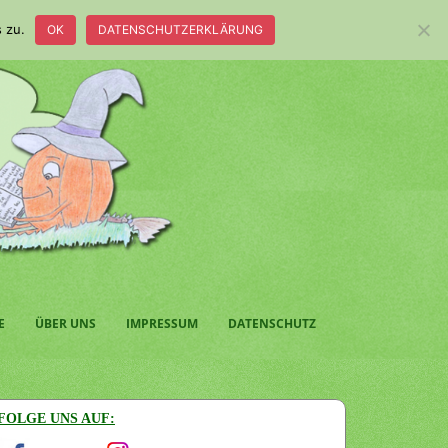
 zu.
OK
DATENSCHUTZERKLÄRUNG
E
ÜBER UNS
IMPRESSUM
DATENSCHUTZ
FOLGE UNS AUF: