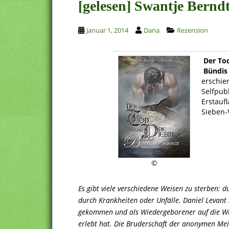
[gelesen] Swantje Bernd
Januar 1, 2014
Dana
Rezension
Der To
Bündis 
erschie
Selfpub
Erstauf
Sieben-
©
Es gibt viele verschiedene Weisen zu sterben: 
durch Krankheiten oder Unfälle. Daniel Levant
gekommen und als Wiedergeborener auf die Wel
erlebt hat. Die Bruderschaft der anonymen Meist