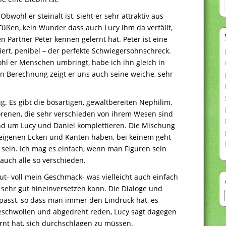
bwohl er steinalt ist, sieht er sehr attraktiv aus
üßen, kein Wunder dass auch Lucy ihm da verfällt,
artner Peter kennen gelernt hat. Peter ist eine
nziert, penibel – der perfekte Schwiegersohnschreck.
ohl er Menschen umbringt, habe ich ihn gleich in
n Berechnung zeigt er uns auch seine weiche, sehr
g. Es gibt die bösartigen, gewaltbereiten Nephilim,
orenen, die sehr verschieden von ihrem Wesen sind
nd um Lucy und Daniel komplettieren. Die Mischung
ne eigenen Ecken und Kanten haben, bei keinem geht
 sein. Ich mag es einfach, wenn man Figuren sein
 auch alle so verschieden.
gut- voll mein Geschmack- was vielleicht auch einfach
e sehr gut hineinversetzen kann. Die Dialoge und
asst, so dass man immer den Eindruck hat, es
geschwollen und abgedreht reden, Lucy sagt dagegen
lernt hat, sich durchschlagen zu müssen.