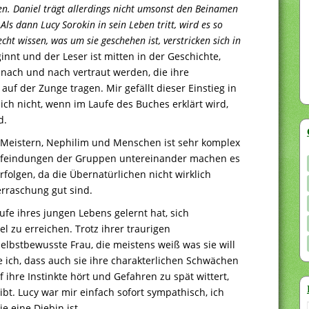
. Daniel trägt allerdings nicht umsonst den Beinamen
Als dann Lucy Sorokin in sein Leben tritt, wird es so
echt wissen, was um sie geschehen ist, verstricken sich in
nnt und der Leser ist mitten in der Geschichte,
nach und nach vertraut werden, die ihre
auf der Zunge tragen. Mir gefällt dieser Einstieg in
ich nicht, wenn im Laufe des Buches erklärt wird,
d.
Meistern, Nephilim und Menschen ist sehr komplex
Anfeindungen der Gruppen untereinander machen es
folgen, da die Übernatürlichen nicht wirklich
rraschung gut sind.
ufe ihres jungen Lebens gelernt hat, sich
l zu erreichen. Trotz ihrer traurigen
selbstbewusste Frau, die meistens weiß was sie will
 ich, dass auch sie ihre charakterlichen Schwächen
ihre Instinkte hört und Gefahren zu spät wittert,
eibt. Lucy war mir einfach sofort sympathisch, ich
e eine Diebin ist.