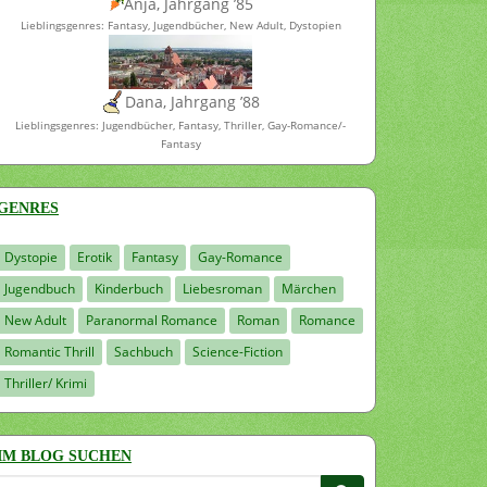
Anja, Jahrgang ’85
Lieblingsgenres: Fantasy, Jugendbücher, New Adult, Dystopien
Dana, Jahrgang ’88
Lieblingsgenres: Jugendbücher, Fantasy, Thriller, Gay-Romance/-
Fantasy
GENRES
Dystopie
Erotik
Fantasy
Gay-Romance
Jugendbuch
Kinderbuch
Liebesroman
Märchen
New Adult
Paranormal Romance
Roman
Romance
Romantic Thrill
Sachbuch
Science-Fiction
Thriller/ Krimi
IM BLOG SUCHEN
Suchen