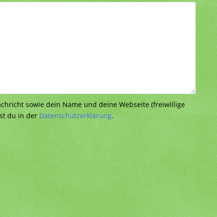
richt sowie dein Name und deine Webseite (freiwillige
st du in der
Datenschutzerklärung
.