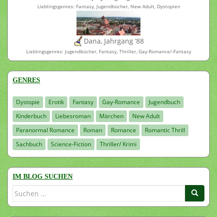
Lieblingsgenres: Fantasy, Jugendbücher, New Adult, Dystopien
Dana, Jahrgang ’88
Lieblingsgenres: Jugendbücher, Fantasy, Thriller, Gay-Romance/-Fantasy
GENRES
Dystopie
Erotik
Fantasy
Gay-Romance
Jugendbuch
Kinderbuch
Liebesroman
Märchen
New Adult
Paranormal Romance
Roman
Romance
Romantic Thrill
Sachbuch
Science-Fiction
Thriller/ Krimi
IM BLOG SUCHEN
Suchen
nach: