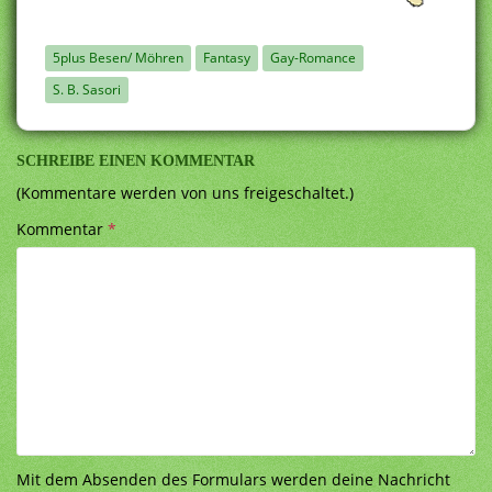
5plus Besen/ Möhren
Fantasy
Gay-Romance
S. B. Sasori
SCHREIBE EINEN KOMMENTAR
(Kommentare werden von uns freigeschaltet.)
Kommentar
*
Mit dem Absenden des Formulars werden deine Nachricht