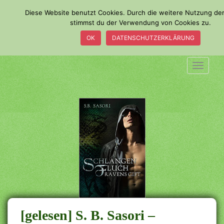
S
Diese Website benutzt Cookies. Durch die weitere Nutzung de
k
stimmst du der Verwendung von Cookies zu.
i
OK
DATENSCHUTZERKLÄRUNG
p
t
o
TOGGLE
m
a
i
n
c
o
n
t
e
n
t
[gelesen] S. B. Sasori –