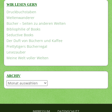
WIR LESEN GERN
Druckbuchstaben
Weltenwanderer
Bücher – Seiten zu anderen Welten
Bibliophilie of Books
Seductive Books
Der Duft von Büchern und Kaffee
Prettytigers Bücherregal
Lesezauber
Meine Welt voller Welten
ARCHIV
Archiv
IMPRESSUM
DATENSCHUTZ