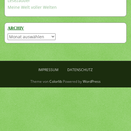
Lesezauber
Meine Welt voller Welten
ARCHIV
Archiv
IMPRESSUM
DATENSCHUTZ
Theme von
Colorlib
Powered by
WordPress