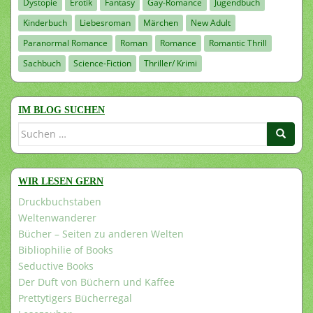
Dystopie
Erotik
Fantasy
Gay-Romance
Jugendbuch
Kinderbuch
Liebesroman
Märchen
New Adult
Paranormal Romance
Roman
Romance
Romantic Thrill
Sachbuch
Science-Fiction
Thriller/ Krimi
IM BLOG SUCHEN
Suchen
nach:
WIR LESEN GERN
Druckbuchstaben
Weltenwanderer
Bücher – Seiten zu anderen Welten
Bibliophilie of Books
Seductive Books
Der Duft von Büchern und Kaffee
Prettytigers Bücherregal