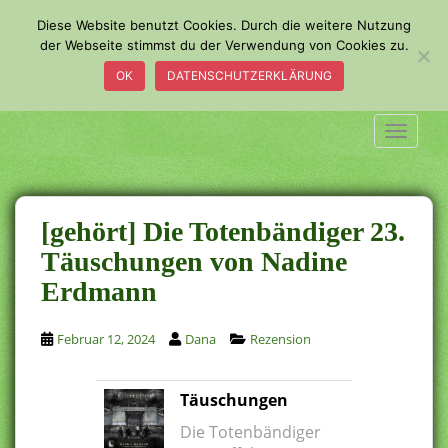
S
Diese Website benutzt Cookies. Durch die weitere Nutzung
k
der Webseite stimmst du der Verwendung von Cookies zu.
i
OK
DATENSCHUTZERKLÄRUNG
p
t
o
TOGGLE
m
a
i
n
[gehört] Die Totenbändiger 23.
c
Täuschungen von Nadine
o
Erdmann
n
t
e
Februar 12, 2024
Dana
Rezension
n
t
Täuschungen
Die Totenbändiger