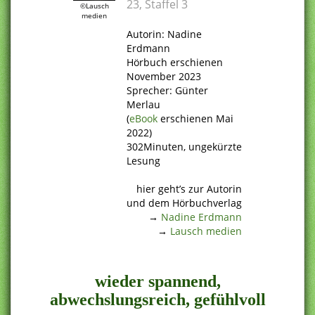
23, Staffel 3
©Lausch
medien
.
Autorin: Nadine
Erdmann
Hörbuch erschienen
November 2023
Sprecher: Günter
Merlau
(
eBook
erschienen Mai
2022)
302Minuten, ungekürzte
Lesung
.
hier geht’s zur Autorin
und dem Hörbuchverlag
→
Nadine Erdmann
→
Lausch medien
.
wieder spannend,
abwechslungsreich, gefühlvoll