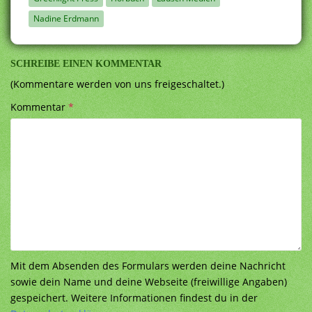
Nadine Erdmann
SCHREIBE EINEN KOMMENTAR
(Kommentare werden von uns freigeschaltet.)
Kommentar
*
Mit dem Absenden des Formulars werden deine Nachricht
sowie dein Name und deine Webseite (freiwillige Angaben)
gespeichert. Weitere Informationen findest du in der