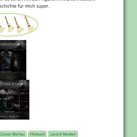
eschichte für mich super.
Günter Merlau
Hörbuch
Lausch Medien