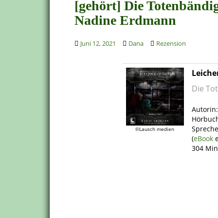
[gehört] Die Totenbändi
Nadine Erdmann
Juni 12, 2021
Dana
Rezension
Leiche
Die Tot
.
Autorin
Hörbuch
Spreche
©Lausch medien
(
eBook
e
304 Min
.
.