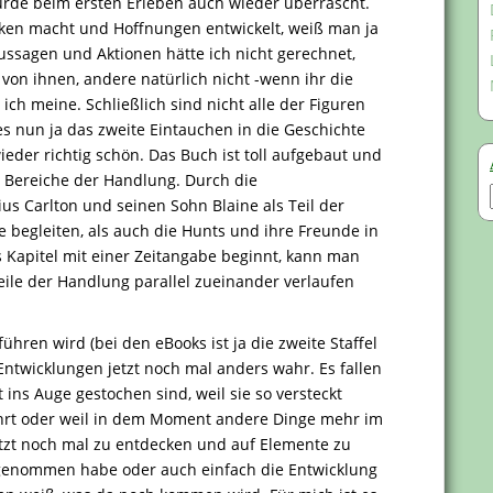
rde beim ersten Erleben auch wieder überrascht.
ken macht und Hoffnungen entwickelt, weiß man ja
Aussagen und Aktionen hätte ich nicht gerechnet,
 von ihnen, andere natürlich nicht -wenn ihr die
ich meine. Schließlich sind nicht alle der Figuren
es nun ja das zweite Eintauchen in die Geschichte
eder richtig schön. Das Buch ist toll aufgebaut und
 Bereiche der Handlung. Durch die
s Carlton und seinen Sohn Blaine als Teil der
begleiten, als auch die Hunts und ihre Freunde in
s Kapitel mit einer Zeitangabe beginnt, kann man
eile der Handlung parallel zueinander verlaufen
ren wird (bei den eBooks ist ja die zweite Staffel
Entwicklungen jetzt noch mal anders wahr. Es fallen
 ins Auge gestochen sind, weil sie so versteckt
ührt oder weil in dem Moment andere Dinge mehr im
jetzt noch mal zu entdecken und auf Elemente zu
rgenommen habe oder auch einfach die Entwicklung