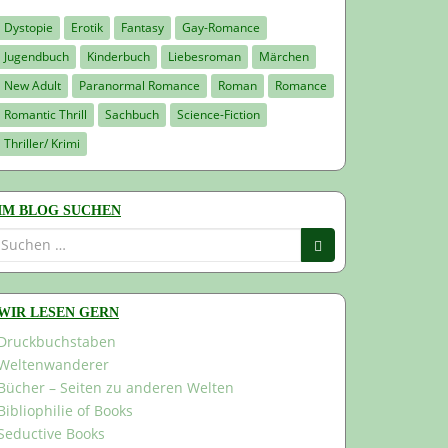
Dystopie
Erotik
Fantasy
Gay-Romance
Jugendbuch
Kinderbuch
Liebesroman
Märchen
New Adult
Paranormal Romance
Roman
Romance
Romantic Thrill
Sachbuch
Science-Fiction
Thriller/ Krimi
IM BLOG SUCHEN
Suchen
nach:
WIR LESEN GERN
Druckbuchstaben
Weltenwanderer
Bücher – Seiten zu anderen Welten
Bibliophilie of Books
Seductive Books