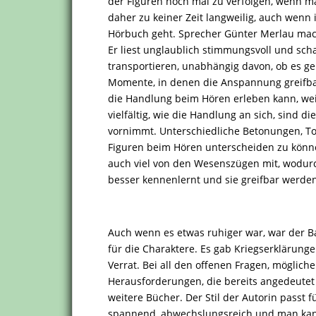
der Figuren noch mal zu verfolgen, wenn m
daher zu keiner Zeit langweilig, auch wenn 
Hörbuch geht. Sprecher Günter Merlau mac
Er liest unglaublich stimmungsvoll und sch
transportieren, unabhängig davon, ob es g
Momente, in denen die Anspannung greifbar 
die Handlung beim Hören erleben kann, wei
vielfältig, wie die Handlung an sich, sind 
vornimmt. Unterschiedliche Betonungen, T
Figuren beim Hören unterscheiden zu könn
auch viel von den Wesenszügen mit, wodurc
besser kennenlernt und sie greifbar werden
Auch wenn es etwas ruhiger war, war der B
für die Charaktere. Es gab Kriegserkläru
Verrat. Bei all den offenen Fragen, möglich
Herausforderungen, die bereits angedeutet 
weitere Bücher. Der Stil der Autorin passt 
spannend, abwechslungsreich und man kann