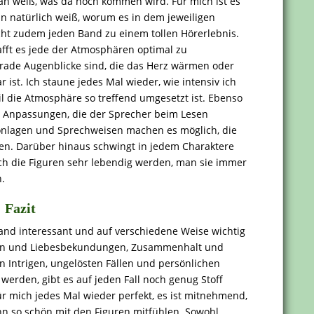
an weiß, was da noch kommen wird. Für mich ist es
in natürlich weiß, worum es in dem jeweiligen
ht zudem jeden Band zu einem tollen Hörerlebnis.
afft es jede der Atmosphären optimal zu
erade Augenblicke sind, die das Herz wärmen oder
ist. Ich staune jedes Mal wieder, wie intensiv ich
l die Atmosphäre so treffend umgesetzt ist. Ebenso
die Anpassungen, die der Sprecher beim Lesen
onlagen und Sprechweisen machen es möglich, die
en. Darüber hinaus schwingt in jedem Charaktere
h die Figuren sehr lebendig werden, man sie immer
.
Fazit
and interessant und auf verschiedene Weise wichtig
ngen und Liebesbekundungen, Zusammenhalt und
en Intrigen, ungelösten Fällen und persönlichen
werden, gibt es auf jeden Fall noch genug Stoff
für mich jedes Mal wieder perfekt, es ist mitnehmend,
 so schön mit den Figuren mitfühlen. Sowohl