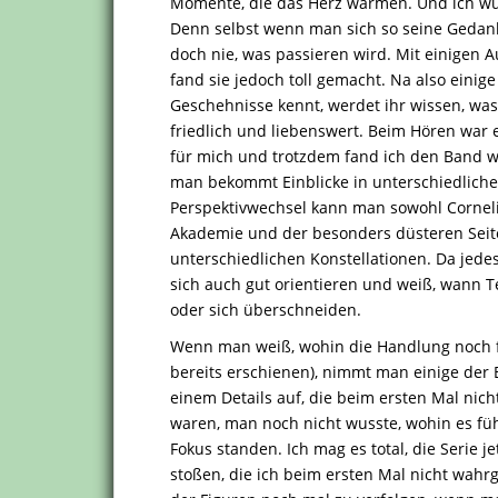
Momente, die das Herz wärmen. Und ich wu
Denn selbst wenn man sich so seine Gedan
doch nie, was passieren wird. Mit einigen 
fand sie jedoch toll gemacht. Na also einige
Geschehnisse kennt, werdet ihr wissen, was 
friedlich und liebenswert. Beim Hören war 
für mich und trotzdem fand ich den Band wi
man bekommt Einblicke in unterschiedliche
Perspektivwechsel kann man sowohl Corneliu
Akademie und der besonders düsteren Seite 
unterschiedlichen Konstellationen. Da jede
sich auch gut orientieren und weiß, wann T
oder sich überschneiden.
Wenn man weiß, wohin die Handlung noch füh
bereits erschienen), nimmt man einige der 
einem Details auf, die beim ersten Mal nicht
waren, man noch nicht wusste, wohin es f
Fokus standen. Ich mag es total, die Serie 
stoßen, die ich beim ersten Mal nicht wah