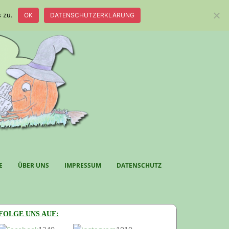
 zu.
OK
DATENSCHUTZERKLÄRUNG
E
ÜBER UNS
IMPRESSUM
DATENSCHUTZ
FOLGE UNS AUF: