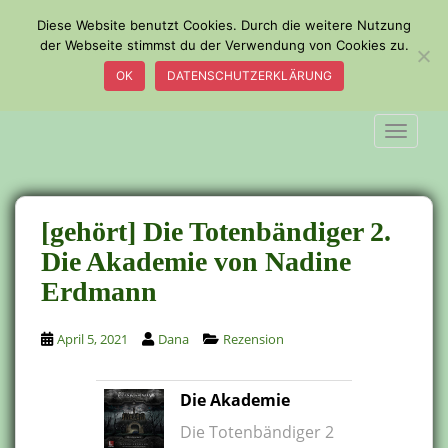
S
Diese Website benutzt Cookies. Durch die weitere Nutzung
k
der Webseite stimmst du der Verwendung von Cookies zu.
i
OK
DATENSCHUTZERKLÄRUNG
p
t
o
TOGGLE
m
a
i
n
[gehört] Die Totenbändiger 2.
c
Die Akademie von Nadine
o
Erdmann
n
t
e
April 5, 2021
Dana
Rezension
n
t
Die Akademie
Die Totenbändiger 2