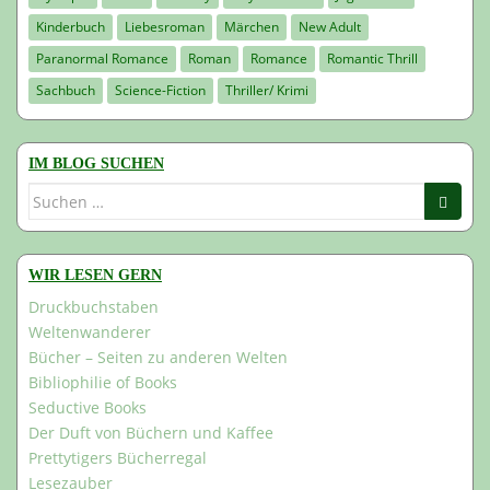
Kinderbuch
Liebesroman
Märchen
New Adult
Paranormal Romance
Roman
Romance
Romantic Thrill
Sachbuch
Science-Fiction
Thriller/ Krimi
IM BLOG SUCHEN
Suchen
nach:
WIR LESEN GERN
Druckbuchstaben
Weltenwanderer
Bücher – Seiten zu anderen Welten
Bibliophilie of Books
Seductive Books
Der Duft von Büchern und Kaffee
Prettytigers Bücherregal
Lesezauber