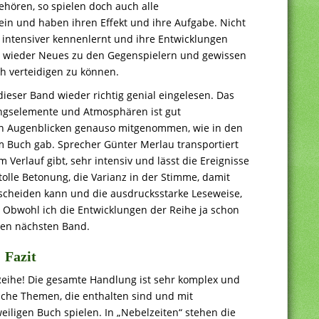
hören, so spielen doch auch alle
in und haben ihren Effekt und ihre Aufgabe. Nicht
intensiver kennenlernt und ihre Entwicklungen
r wieder Neues zu den Gegenspielern und gewissen
ch verteidigen zu können.
ieser Band wieder richtig genial eingelesen. Das
gselemente und Atmosphären ist gut
en Augenblicken genauso mitgenommen, wie in den
im Buch gab. Sprecher Günter Merlau transportiert
 Verlauf gibt, sehr intensiv und lässt die Ereignisse
tolle Betonung, die Varianz in der Stimme, damit
scheiden kann und die ausdrucksstarke Leseweise,
s. Obwohl ich die Entwicklungen der Reihe ja schon
 den nächsten Band.
Fazit
Reihe! Die gesamte Handlung ist sehr komplex und
liche Themen, die enthalten sind und mit
eiligen Buch spielen. In „Nebelzeiten“ stehen die