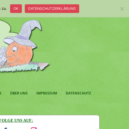
 zu.
OK
DATENSCHUTZERKLÄRUNG
E
ÜBER UNS
IMPRESSUM
DATENSCHUTZ
FOLGE UNS AUF: