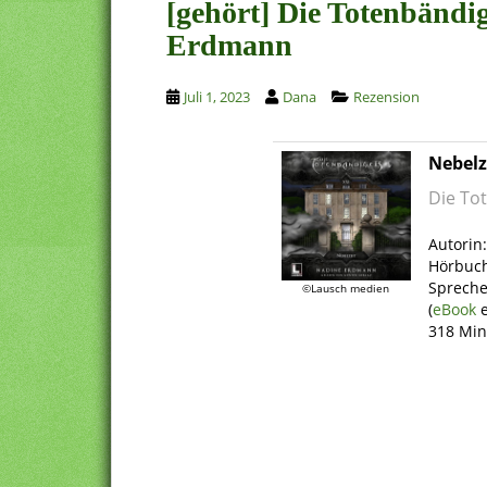
[gehört] Die Totenbändig
Erdmann
Juli 1, 2023
Dana
Rezension
Nebelz
Die Tot
.
Autorin
Hörbuch
Spreche
©Lausch medien
(
eBook
e
318 Min
.
.