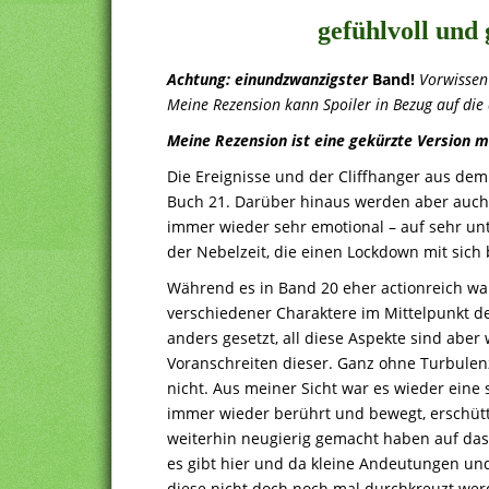
gefühlvoll und 
Achtung: einundzwanzigster
Band!
Vorwissen
Meine Rezension kann Spoiler in Bezug auf die
Meine Rezension ist eine gekürzte Version 
Die Ereignisse und der Cliffhanger aus de
Buch 21. Darüber hinaus werden aber auch
immer wieder sehr emotional – auf sehr unt
der Nebelzeit, die einen Lockdown mit sich 
Während es in Band 20 eher actionreich wa
verschiedener Charaktere im Mittelpunkt de
anders gesetzt, all diese Aspekte sind abe
Voranschreiten dieser. Ganz ohne Turbulenz
nicht. Aus meiner Sicht war es wieder ein
immer wieder berührt und bewegt, erschütt
weiterhin neugierig gemacht haben auf das
es gibt hier und da kleine Andeutungen un
diese nicht doch noch mal durchkreuzt we