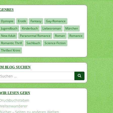
GENRES
Dystopie
Erotik
Fantasy
Gay-Romance
Jugendbuch
Kinderbuch
Liebesroman
Märchen
New Adult
Paranormal Romance
Roman
Romance
Romantic Thrill
Sachbuch
Science-Fiction
Thriller/ Krimi
IM BLOG SUCHEN
Suchen
nach:
WIR LESEN GERN
Druckbuchstaben
Weltenwanderer
Bücher – Seiten zu anderen Welten