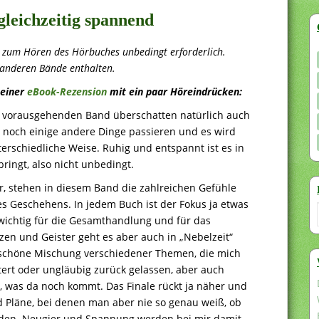
gleichzeitig spannend
 zum Hören des Hörbuches unbedingt erforderlich.
 anderen Bände enthalten.
meiner
eBook-Rezension
mit ein paar Höreindrücken:
m vorausgehenden Band überschatten natürlich auch
 noch einige andere Dinge passieren und es wird
erschiedliche Weise. Ruhig und entspannt ist es in
bringt, also nicht unbedingt.
r, stehen in diesem Band die zahlreichen Gefühle
s Geschehens. In jedem Buch ist der Fokus ja etwas
r wichtig für die Gesamthandlung und für das
en und Geister geht es aber auch in „Nebelzeit“
e schöne Mischung verschiedener Themen, die mich
ert oder ungläubig zurück gelassen, aber auch
, was da noch kommt. Das Finale rückt ja näher und
d Pläne, bei denen man aber nie so genau weiß, ob
rden. Neugier und Spannung werden bei mir damit