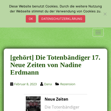
S
Diese Website benutzt Cookies. Durch die weitere Nutzung
k
der Webseite stimmst du der Verwendung von Cookies zu.
i
OK
DATENSCHUTZERKLÄRUNG
p
t
o
TOGGLE
m
a
i
n
[gehört] Die Totenbändiger 17.
c
Neue Zeiten von Nadine
o
Erdmann
n
t
e
Februar 8, 2023
Dana
Rezension
n
t
Neue Zeiten
Die Totenbändiger