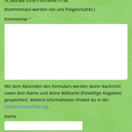
SCHREIBE EINEN KOMMENTAR
(Kommentare werden von uns freigeschaltet.)
Kommentar
*
Mit dem Absenden des Formulars werden deine Nachricht
sowie dein Name und deine Webseite (freiwillige Angaben)
gespeichert. Weitere Informationen findest du in der
Datenschutzerklärung
.
Name