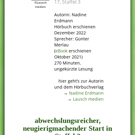
17, Staffel 3
©Lausch
medien
.
Autorin: Nadine
Erdmann
Hörbuch erschienen
Dezember 2022
Sprecher: Günter
Merlau
(
eBook
erschienen
Oktober 2021)
270 Minuten,
ungekürzte Lesung
.
hier geht’s zur Autorin
und dem Hörbuchverlag
→
Nadine Erdmann
→
Lausch medien
.
abwechslungsreicher,
neugierigmachender Start in