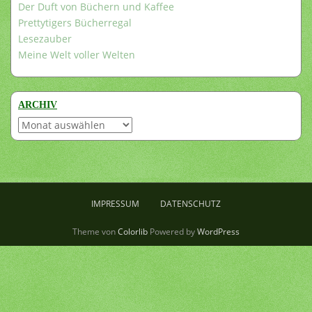
Der Duft von Büchern und Kaffee
Prettytigers Bücherregal
Lesezauber
Meine Welt voller Welten
ARCHIV
Archiv
IMPRESSUM
DATENSCHUTZ
Theme von
Colorlib
Powered by
WordPress