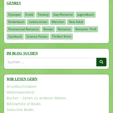
GENRES
Dystopie
Erotik
Fantasy
Gay-Romance
Jugendbuch
Kinderbuch
Liebesroman
Märchen
New Adult
Paranormal Romance
Roman
Romance
Romantic Thrill
Sachbuch
Science-Fiction
Thriller/ Krimi
IM BLOG SUCHEN
Suchen
nach:
WIR LESEN GERN
Druckbuchstaben
Weltenwanderer
Bücher – Seiten zu anderen Welten
Bibliophilie of Books
Seductive Books