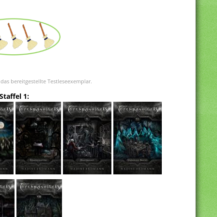
 das bereitgestellte Testleseexemplar.
Staffel 1: