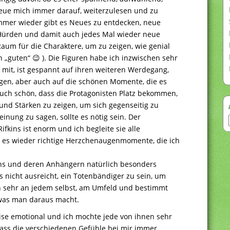
freue mich immer darauf, weiterzulesen und zu
Immer wieder gibt es Neues zu entdecken, neue
 Hürden und damit auch jedes Mal wieder neue
aum für die Charaktere, um zu zeigen, wie genial
en „guten“ 😉 ). Die Figuren habe ich inzwischen sehr
 mit, ist gespannt auf ihren weiteren Werdegang,
gen, aber auch auf die schönen Momente, die es
auch schön, dass die Protagonisten Platz bekommen,
nd Stärken zu zeigen, um sich gegenseitig zu
inung zu sagen, sollte es nötig sein. Der
kins ist enorm und ich begleite sie alle
 es wieder richtige Herzchenaugenmomente, die ich
ons und deren Anhängern natürlich besonders
es nicht ausreicht, ein Totenbändiger zu sein, um
ch sehr an jedem selbst, am Umfeld und bestimmt
was man daraus macht.
ise emotional und ich mochte jede von ihnen sehr
dass die verschiedenen Gefühle bei mir immer