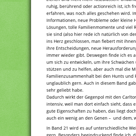
ruhig, berührend oder actionreich ist, ich 
erfahren, was noch alles geschehen wird. 
Informationen, neue Probleme oder kleine
Lösungen, tolle Familienmomente und viel R
sie sind (also hier rede ich natürlich von d
ins Herz geschlossen, man fiebert mit ihnen
ihre Entscheidungen, neue Herausforderun
immer wieder gibt. Deswegen finde ich es 
um sich zu entwickeln, um ihre Schwächen u
stützen und zu helfen, aber auch mal die Me
Familienzusammenhalt bei den Hunts und Rif
unglaublich gern. Auch in diesem Band gab
sehr geliebt habe.
Dadurch wirkt der Gegenpol mit den Carlt
intensiv, weil man dort einfach sieht, dass 
gute Eigenschaften zu haben, das liegt do
auch ein wenig an den Genen – und dem, 
In Band 21 wird es auf unterschiedliche We
gern. Besonders beeindruckend finde ich, 