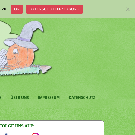
 zu.
OK
DATENSCHUTZERKLÄRUNG
E
ÜBER UNS
IMPRESSUM
DATENSCHUTZ
FOLGE UNS AUF: