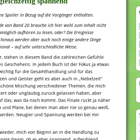
gleichzeitig spannend
e Spoiler in Bezug auf die Vorgänger enthalten.
e von Band 20 brauche ich hier wohl zum Inhalt nicht
möglich aufhören zu lesen, oder? Die Ereignisse
 hinaus werden aber auch noch einige andere Dinge
onal – auf sehr unterschiedliche Weise.
r, stehen in diesem Band die zahlreichen Gefühle
s Geschehens. In jedem Buch ist der Fokus ja etwas
r wichtig für die Gesamthandlung und für das
en und Geister geht es aber auch in „Nebelzeit“
e schöne Mischung verschiedener Themen, die mich
ert oder ungläubig zurück gelassen haben, aber
f das, was da noch kommt. Das Finale rückt ja näher
n und Pläne, bei denen man aber nie so genau weiß,
 werden. Neugier und Spannung werden bei mir
wieder, mich von Beginn an in die Handlung zu
ängig davon, ob es eher spannend, aufwühlend,