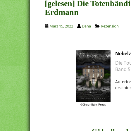
[gelesen] Die Totenbändi
Erdmann
März 15, 2022
Dana
Rezension
Nebelz
Die To
Band 5 
.
Autorin
erschie
.
©Greenlight Press
.