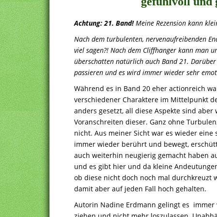
gefühlvoll und 
Achtung: 21. Band!
Meine Rezension kann klein
Nach dem turbulenten, nervenaufreibenden End
viel sagen?! Nach dem Cliffhanger kann man un
überschatten natürlich auch Band 21. Darüber
passieren und es wird immer wieder sehr emoti
Während es in Band 20 eher actionreich wa
verschiedener Charaktere im Mittelpunkt de
anders gesetzt, all diese Aspekte sind abe
Voranschreiten dieser. Ganz ohne Turbulenz
nicht. Aus meiner Sicht war es wieder ein
immer wieder berührt und bewegt, erschütt
auch weiterhin neugierig gemacht haben au
und es gibt hier und da kleine Andeutunge
ob diese nicht doch noch mal durchkreuzt
damit aber auf jeden Fall hoch gehalten.
Autorin Nadine Erdmann gelingt es immer 
ziehen und nicht mehr loszulassen. Unabh