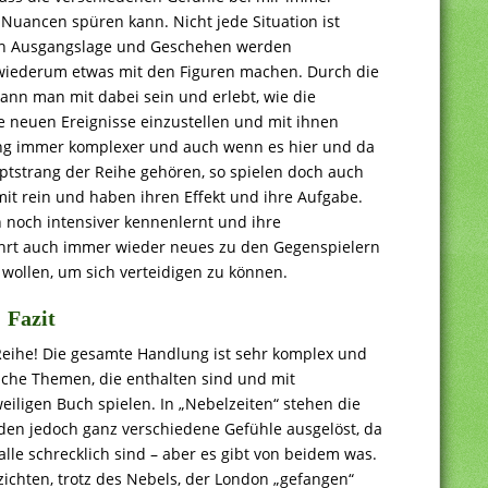
uancen spüren kann. Nicht jede Situation ist
ach Ausgangslage und Geschehen werden
 wiederum etwas mit den Figuren machen. Durch die
kann man mit dabei sein und erlebt, wie die
ie neuen Ereignisse einzustellen und mit ihnen
g immer komplexer und auch wenn es hier und da
uptstrang der Reihe gehören, so spielen doch auch
it rein und haben ihren Effekt und ihre Aufgabe.
 noch intensiver kennenlernt und ihre
ährt auch immer wieder neues zu den Gegenspielern
 wollen, um sich verteidigen zu können.
Fazit
Reihe! Die gesamte Handlung ist sehr komplex und
liche Themen, die enthalten sind und mit
eiligen Buch spielen. In „Nebelzeiten“ stehen die
en jedoch ganz verschiedene Gefühle ausgelöst, da
alle schrecklich sind – aber es gibt von beidem was.
zichten, trotz des Nebels, der London „gefangen“