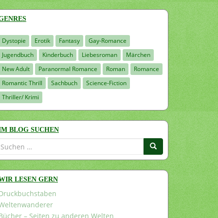
GENRES
Dystopie
Erotik
Fantasy
Gay-Romance
Jugendbuch
Kinderbuch
Liebesroman
Märchen
New Adult
Paranormal Romance
Roman
Romance
Romantic Thrill
Sachbuch
Science-Fiction
Thriller/ Krimi
IM BLOG SUCHEN
Suchen
nach:
WIR LESEN GERN
Druckbuchstaben
Weltenwanderer
Bücher – Seiten zu anderen Welten