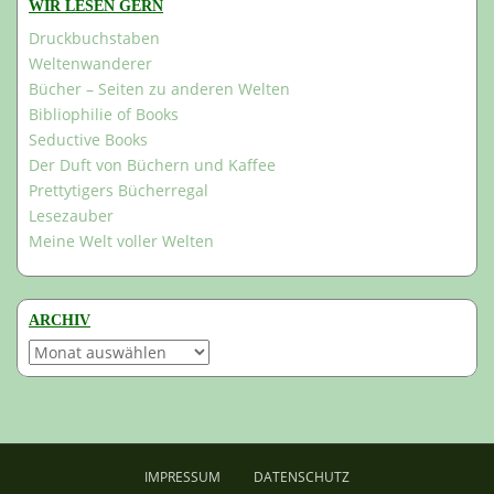
WIR LESEN GERN
Druckbuchstaben
Weltenwanderer
Bücher – Seiten zu anderen Welten
Bibliophilie of Books
Seductive Books
Der Duft von Büchern und Kaffee
Prettytigers Bücherregal
Lesezauber
Meine Welt voller Welten
ARCHIV
Archiv
IMPRESSUM
DATENSCHUTZ