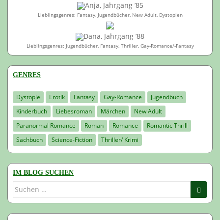
Anja, Jahrgang ’85
Lieblingsgenres: Fantasy, Jugendbücher, New Adult, Dystopien
Dana, Jahrgang ’88
Lieblingsgenres: Jugendbücher, Fantasy, Thriller, Gay-Romance/-Fantasy
GENRES
Dystopie
Erotik
Fantasy
Gay-Romance
Jugendbuch
Kinderbuch
Liebesroman
Märchen
New Adult
Paranormal Romance
Roman
Romance
Romantic Thrill
Sachbuch
Science-Fiction
Thriller/ Krimi
IM BLOG SUCHEN
Suchen
nach: