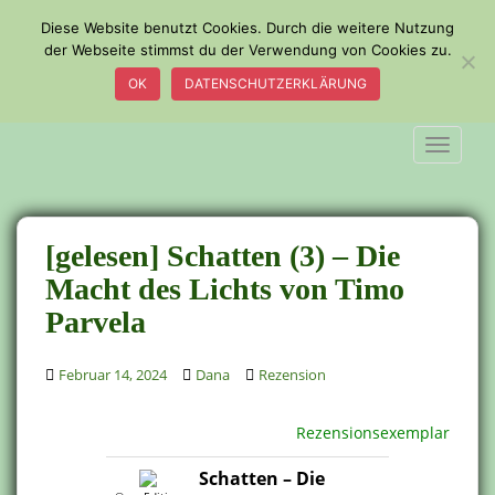
S
Diese Website benutzt Cookies. Durch die weitere Nutzung
k
der Webseite stimmst du der Verwendung von Cookies zu.
i
OK
DATENSCHUTZERKLÄRUNG
p
t
o
TOGGLE
m
a
i
n
[gelesen] Schatten (3) – Die
c
Macht des Lichts von Timo
o
Parvela
n
t
e
Februar 14, 2024
Dana
Rezension
n
t
Rezensionsexemplar
Schatten – Die