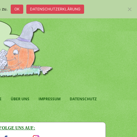
 zu.
OK
DATENSCHUTZERKLÄRUNG
E
ÜBER UNS
IMPRESSUM
DATENSCHUTZ
FOLGE UNS AUF: