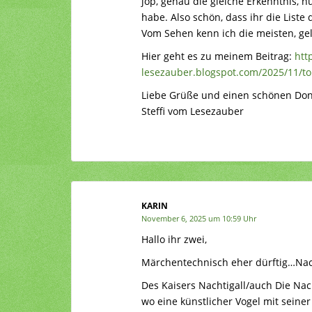
jop, genau die gleiche Erkenntnis, 
habe. Also schön, dass ihr die Liste 
Vom Sehen kenn ich die meisten, gel
Hier geht es zu meinem Beitrag:
htt
lesezauber.blogspot.com/2025/11/to
Liebe Grüße und einen schönen Don
Steffi vom Lesezauber
KARIN
November 6, 2025 um 10:59 Uhr
Hallo ihr zwei,
Märchentechnisch eher dürftig…Na
Des Kaisers Nachtigall/auch Die Nac
wo eine künstlicher Vogel mit seine