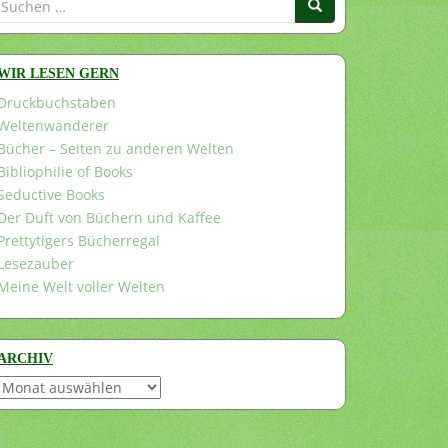
nach:
WIR LESEN GERN
Druckbuchstaben
Weltenwanderer
Bücher – Seiten zu anderen Welten
Bibliophilie of Books
Seductive Books
Der Duft von Büchern und Kaffee
Prettytigers Bücherregal
Lesezauber
Meine Welt voller Welten
ARCHIV
Archiv