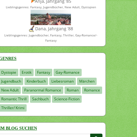
Anja, Jahrgang ’85
Lieblingsgenres: Fantasy, Jugendbücher, New Adult, Dystopien
Dana, Jahrgang ’88
Lieblingsgenres: Jugendbücher, Fantasy, Thriller, Gay-Romance/-
Fantasy
GENRES
Dystopie
Erotik
Fantasy
Gay-Romance
Jugendbuch
Kinderbuch
Liebesroman
Märchen
New Adult
Paranormal Romance
Roman
Romance
Romantic Thrill
Sachbuch
Science-Fiction
Thriller/ Krimi
IM BLOG SUCHEN
Suchen