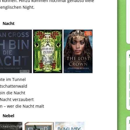
len können. Hinzu kommen nochmal genauso viele
englischen Night.
Nacht
te im Tunnel
tschattenwald
bin die Nacht
 Nacht verzaubert
n – wer die Nacht malt
Nebel