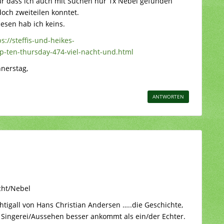
nur dass ich auch mit Suchen nur 1x Nebel gefunden
doch zweiteilen konntet.
esen hab ich keins.
ps://steffis-und-heikes-
p-ten-thursday-474-viel-nacht-und.html
nerstag,
ANTWORTEN
cht/Nebel
htigall von Hans Christian Andersen …..die Geschichte,
r Singerei/Aussehen besser ankommt als ein/der Echter.