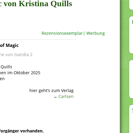
c von Kristina Quills
Rezensionsexemplar| Werbung
 of Magic
ne von Isandia 2
 Quills
nen im Oktober 2025
ten
hier geht’s zum Verlag
→
Carlsen
 Vorgänger vorhanden.