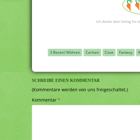
Ich danke dem Verlag für d
3 Besen/ Möhren
Carlsen
Cove
Fantasy
K
SCHREIBE EINEN KOMMENTAR
(Kommentare werden von uns freigeschaltet.)
Kommentar
*