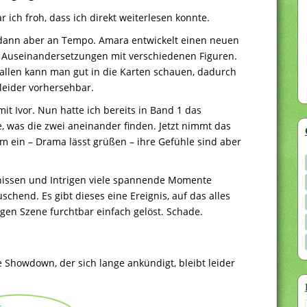
ch froh, dass ich direkt weiterlesen konnte.
t dann aber an Tempo. Amara entwickelt einen neuen
 in Auseinandersetzungen mit verschiedenen Figuren.
ht allen kann man gut in die Karten schauen, dadurch
leider vorhersehbar.
it Ivor. Nun hatte ich bereits in Band 1 das
e, was die zwei aneinander finden. Jetzt nimmt das
um ein – Drama lässt grüßen – ihre Gefühle sind aber
nissen und Intrigen viele spannende Momente
uschend. Es gibt dieses eine Ereignis, auf das alles
igen Szene furchtbar einfach gelöst. Schade.
e Showdown, der sich lange ankündigt, bleibt leider