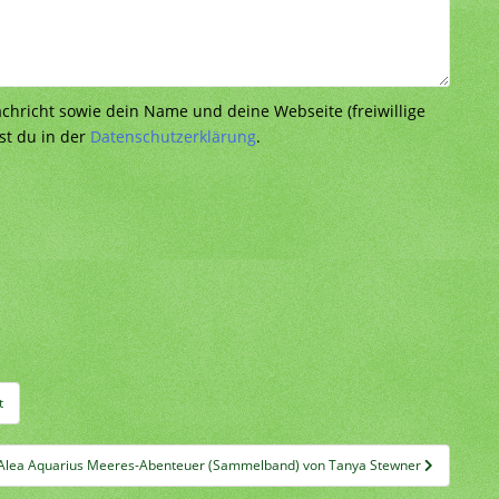
richt sowie dein Name und deine Webseite (freiwillige
st du in der
Datenschutzerklärung
.
t
Alea Aquarius Meeres-Abenteuer (Sammelband) von Tanya Stewner