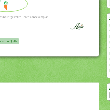
as bereitgestellte Rezensionsexemplar.
ristina Quills