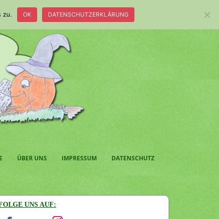
 zu.
OK
DATENSCHUTZERKLÄRUNG
E
ÜBER UNS
IMPRESSUM
DATENSCHUTZ
FOLGE UNS AUF: