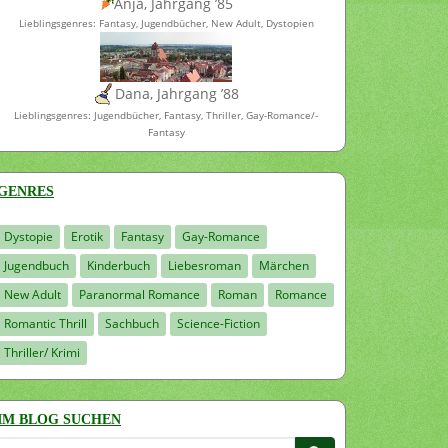
Anja, Jahrgang ’85
Lieblingsgenres: Fantasy, Jugendbücher, New Adult, Dystopien
Dana, Jahrgang ’88
Lieblingsgenres: Jugendbücher, Fantasy, Thriller, Gay-Romance/-
Fantasy
GENRES
Dystopie
Erotik
Fantasy
Gay-Romance
Jugendbuch
Kinderbuch
Liebesroman
Märchen
New Adult
Paranormal Romance
Roman
Romance
Romantic Thrill
Sachbuch
Science-Fiction
Thriller/ Krimi
IM BLOG SUCHEN
Suchen