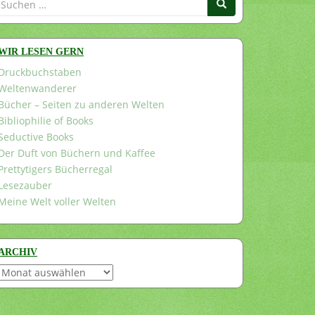
nach:
WIR LESEN GERN
Druckbuchstaben
Weltenwanderer
Bücher – Seiten zu anderen Welten
Bibliophilie of Books
Seductive Books
Der Duft von Büchern und Kaffee
Prettytigers Bücherregal
Lesezauber
Meine Welt voller Welten
ARCHIV
Archiv