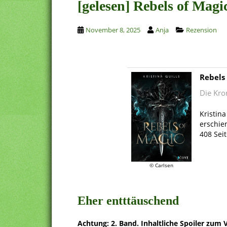
[gelesen] Rebels of Magi
November 8, 2025
Anja
Rezension
Rebels
Die Kro
.
Kristina
erschie
408 Sei
.
© Carlsen
.
Eher entttäuschend
Achtung: 2. Band. Inhaltliche Spoiler zum