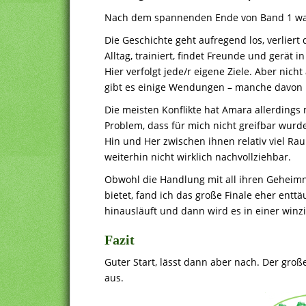
Nach dem spannenden Ende von Band 1 war i
Die Geschichte geht aufregend los, verlier
Alltag, trainiert, findet Freunde und gerät
Hier verfolgt jede/r eigene Ziele. Aber nic
gibt es einige Wendungen – manche davon 
Die meisten Konflikte hat Amara allerdings m
Problem, dass für mich nicht greifbar wurd
Hin und Her zwischen ihnen relativ viel Ra
weiterhin nicht wirklich nachvollziehbar.
Obwohl die Handlung mit all ihren Geheim
bietet, fand ich das große Finale eher enttä
hinausläuft und dann wird es in einer winz
Fazit
Guter Start, lässt dann aber nach. Der groß
aus.