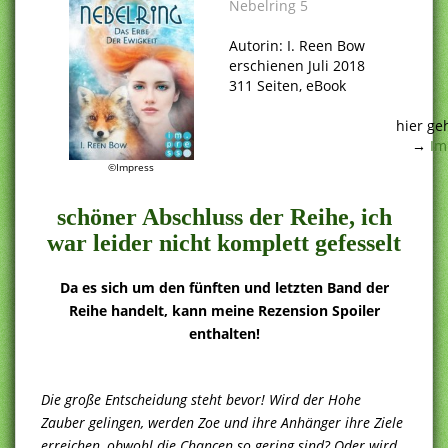
Nebelring 5
.
Autorin: I. Reen Bow
erschienen Juli 2018
311 Seiten, eBook
.
hier ge
→
Im
.
©Impress
schöner Abschluss der Reihe, ich
war leider nicht komplett gefesselt
Da es sich um den fünften und letzten Band der
Reihe handelt, kann meine Rezension Spoiler
enthalten!
Die große Entscheidung steht bevor! Wird der Hohe
Zauber gelingen, werden Zoe und ihre Anhänger ihre Ziele
erreichen, obwohl die Chancen so gering sind? Oder wird