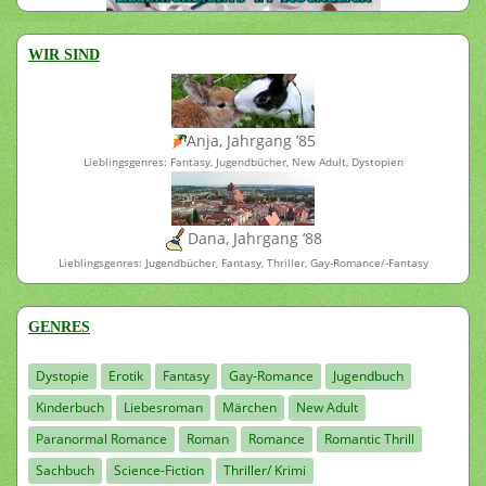
WIR SIND
Anja, Jahrgang ’85
Lieblingsgenres: Fantasy, Jugendbücher, New Adult, Dystopien
Dana, Jahrgang ’88
Lieblingsgenres: Jugendbücher, Fantasy, Thriller, Gay-Romance/-Fantasy
GENRES
Dystopie
Erotik
Fantasy
Gay-Romance
Jugendbuch
Kinderbuch
Liebesroman
Märchen
New Adult
Paranormal Romance
Roman
Romance
Romantic Thrill
Sachbuch
Science-Fiction
Thriller/ Krimi