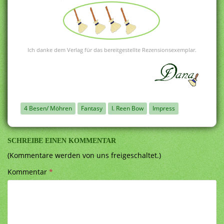
Ich danke dem Verlag für das bereitgestellte Rezensionsexemplar.
4 Besen/ Möhren
Fantasy
I. Reen Bow
Impress
SCHREIBE EINEN KOMMENTAR
(Kommentare werden von uns freigeschaltet.)
Kommentar
*