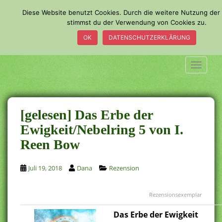
S
Diese Website benutzt Cookies. Durch die weitere Nutzung der
k
stimmst du der Verwendung von Cookies zu.
i
OK
DATENSCHUTZERKLÄRUNG
p
t
o
TOGGLE
m
a
i
n
[gelesen] Das Erbe der
c
Ewigkeit/Nebelring 5 von I.
o
Reen Bow
n
t
e
Juli 19, 2018
Dana
Rezension
n
t
Rezensionsexemplar
Das Erbe der Ewigkeit