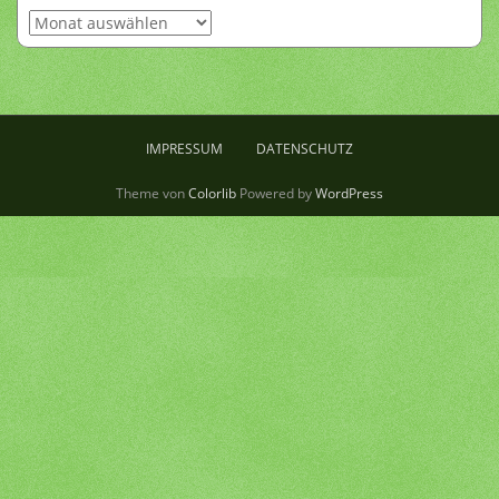
Archiv
IMPRESSUM
DATENSCHUTZ
Theme von
Colorlib
Powered by
WordPress