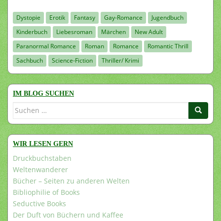
Dystopie
Erotik
Fantasy
Gay-Romance
Jugendbuch
Kinderbuch
Liebesroman
Märchen
New Adult
Paranormal Romance
Roman
Romance
Romantic Thrill
Sachbuch
Science-Fiction
Thriller/ Krimi
IM BLOG SUCHEN
Suchen
nach:
WIR LESEN GERN
Druckbuchstaben
Weltenwanderer
Bücher – Seiten zu anderen Welten
Bibliophilie of Books
Seductive Books
Der Duft von Büchern und Kaffee