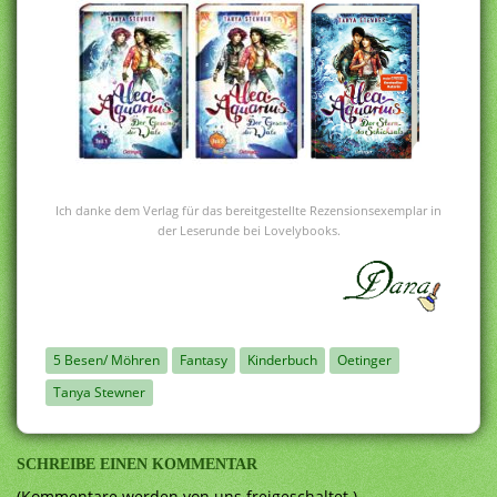
Ich danke dem Verlag für das bereitgestellte Rezensionsexemplar in
der Leserunde bei Lovelybooks.
5 Besen/ Möhren
Fantasy
Kinderbuch
Oetinger
Tanya Stewner
SCHREIBE EINEN KOMMENTAR
(Kommentare werden von uns freigeschaltet.)