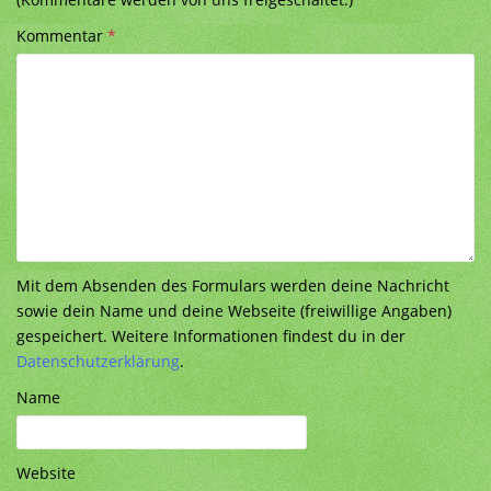
Kommentar
*
Mit dem Absenden des Formulars werden deine Nachricht
sowie dein Name und deine Webseite (freiwillige Angaben)
gespeichert. Weitere Informationen findest du in der
Datenschutzerklärung
.
Name
Website