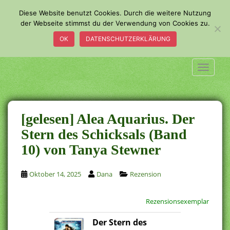
S
Diese Website benutzt Cookies. Durch die weitere Nutzung
k
der Webseite stimmst du der Verwendung von Cookies zu.
i
OK
DATENSCHUTZERKLÄRUNG
p
t
o
TOGGLE
m
a
i
n
[gelesen] Alea Aquarius. Der
c
Stern des Schicksals (Band
o
10) von Tanya Stewner
n
t
e
Oktober 14, 2025
Dana
Rezension
n
t
Rezensionsexemplar
Der Stern des