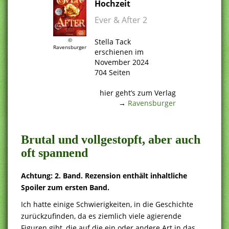
Hochzeit
Ever & After 2
.
©
Stella Tack
Ravensburger
erschienen im
November 2024
704 Seiten
.
hier geht’s zum Verlag
→
Ravensburger
.
Brutal und vollgestopft, aber auch
oft spannend
Achtung: 2. Band. Rezension enthält inhaltliche
Spoiler zum ersten Band.
Ich hatte einige Schwierigkeiten, in die Geschichte
zurückzufinden, da es ziemlich viele agierende
Figuren gibt, die auf die ein oder andere Art in das