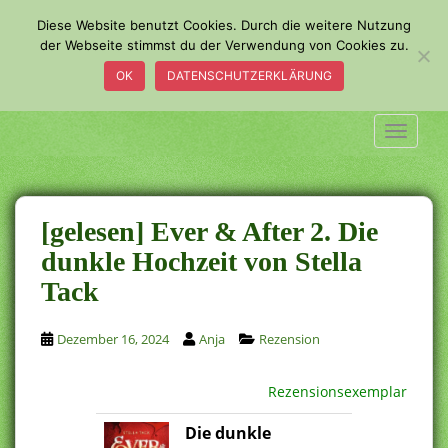
S
Diese Website benutzt Cookies. Durch die weitere Nutzung
k
der Webseite stimmst du der Verwendung von Cookies zu.
i
OK
DATENSCHUTZERKLÄRUNG
p
t
o
TOGGLE
m
a
i
n
[gelesen] Ever & After 2. Die
c
dunkle Hochzeit von Stella
o
Tack
n
t
e
Dezember 16, 2024
Anja
Rezension
n
t
Rezensionsexemplar
Die dunkle