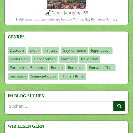
Dana, Jahrgang ’88
Lieblingsgenres: Jugendbücher, Fantasy, Thriller, Gay-Romance/-Fantasy
GENRES
Dystopie
Erotik
Fantasy
Gay-Romance
Jugendbuch
Kinderbuch
Liebesroman
Märchen
New Adult
Paranormal Romance
Roman
Romance
Romantic Thrill
Sachbuch
Science-Fiction
Thriller/ Krimi
IM BLOG SUCHEN
Suchen
nach:
WIR LESEN GERN