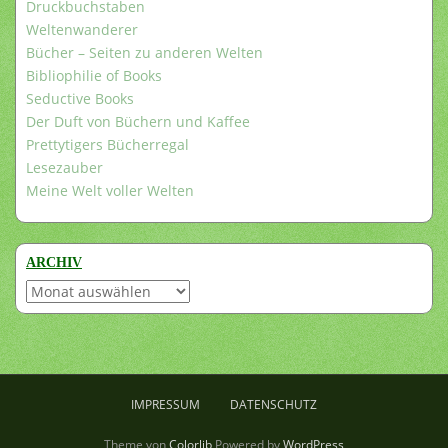
Druckbuchstaben
Weltenwanderer
Bücher – Seiten zu anderen Welten
Bibliophilie of Books
Seductive Books
Der Duft von Büchern und Kaffee
Prettytigers Bücherregal
Lesezauber
Meine Welt voller Welten
ARCHIV
Archiv
IMPRESSUM
DATENSCHUTZ
Theme von
Colorlib
Powered by
WordPress