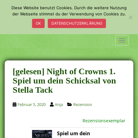
S
Diese Website benutzt Cookies. Durch die weitere Nutzung
k
der Webseite stimmst du der Verwendung von Cookies zu.
i
OK
DATENSCHUTZERKLÄRUNG
p
t
o
TOGGLE
m
a
i
n
[gelesen] Night of Crowns 1.
c
Spiel um dein Schicksal von
o
Stella Tack
n
t
e
Februar 5, 2020
Anja
Rezension
n
t
Rezensionsexemplar
Spiel um dein