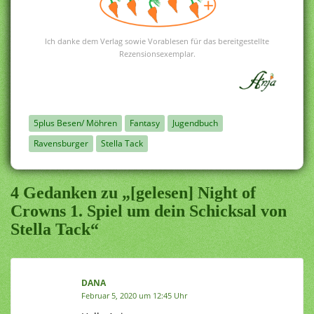
Ich danke dem Verlag sowie Vorablesen für das bereitgestellte
Rezensionsexemplar.
5plus Besen/ Möhren
Fantasy
Jugendbuch
Ravensburger
Stella Tack
4 Gedanken zu „[gelesen] Night of
Crowns 1. Spiel um dein Schicksal von
Stella Tack“
DANA
Februar 5, 2020 um 12:45 Uhr