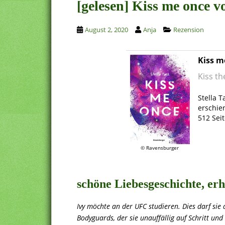
[gelesen] Kiss me once v
August 2, 2020
Anja
Rezension
Kiss m
Kiss t
.
Stella T
erschie
512 Sei
.
© Ravensburger
.
schöne Liebesgeschichte, erh
Ivy möchte an der UFC studieren. Dies darf sie 
Bodyguards, der sie unauffällig auf Schritt und t