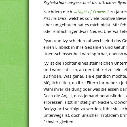
Begleitschutz ausgerechnet der attraktive Ryan 
Nachdem mich
→Night of Crowns 1
zu Jahres
Kiss me Once
, welches so viele positive Bew
aber umgehauen hat es mich nicht. Mir fe
oder einfach irgendwas Neues, Unerwartetes
Ryan und Ivy schildern abwechselnd das Ge
einen Einblick in ihre Gedanken und Gefühle
Unentschlossenheit wird spürbar, ebenso 
Ivy ist die Tochter eines steinreichen Unte
und wünscht sich, an der Uni frei zu sein, 
zu finden. Was genau sie eigentlich möchte,
Möglichkeiten, da ihre Eltern ihr nahezu 
Wahl ihrer Kleidung oder was sie essen dar
Doch die Angst, dass jemand herausfindet, w
erpressen, sitzt ihr stetig im Nacken. Obwoh
Bodyguard verfolgt zu werden, fühlt sie sich
unterwegs ist, doch unsicher. Trotzdem bri
Schwierigkeiten.