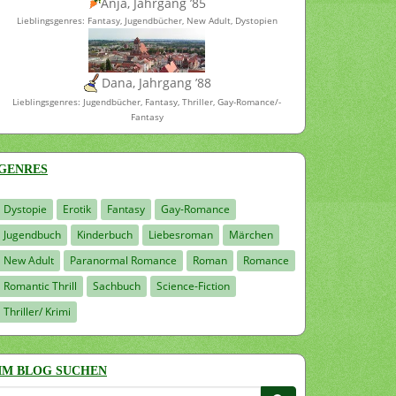
Anja, Jahrgang ’85
Lieblingsgenres: Fantasy, Jugendbücher, New Adult, Dystopien
Dana, Jahrgang ’88
Lieblingsgenres: Jugendbücher, Fantasy, Thriller, Gay-Romance/-
Fantasy
GENRES
Dystopie
Erotik
Fantasy
Gay-Romance
Jugendbuch
Kinderbuch
Liebesroman
Märchen
New Adult
Paranormal Romance
Roman
Romance
Romantic Thrill
Sachbuch
Science-Fiction
Thriller/ Krimi
IM BLOG SUCHEN
Suchen