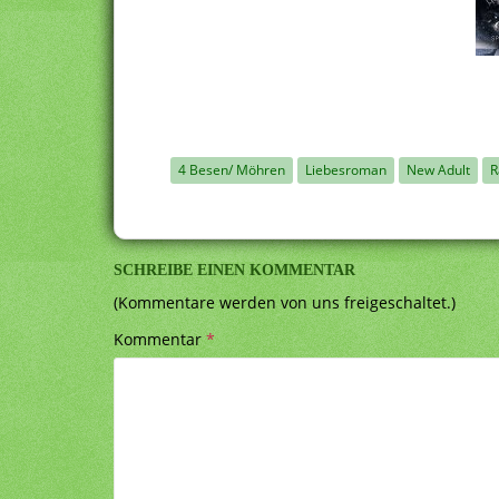
4 Besen/ Möhren
Liebesroman
New Adult
R
SCHREIBE EINEN KOMMENTAR
(Kommentare werden von uns freigeschaltet.)
Kommentar
*