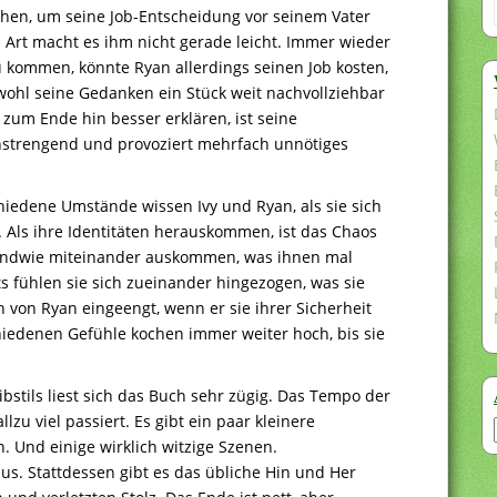
chen, um seine Job-Entscheidung vor seinem Vater
en Art macht es ihm nicht gerade leicht. Immer wieder
u kommen, könnte Ryan allerdings seinen Job kosten,
bwohl seine Gedanken ein Stück weit nachvollziehbar
zum Ende hin besser erklären, ist seine
nstrengend und provoziert mehrfach unnötiges
chiedene Umstände wissen Ivy und Ryan, als sie sich
. Als ihre Identitäten herauskommen, ist das Chaos
rgendwie miteinander auskommen, was ihnen mal
ts fühlen sie sich zueinander hingezogen, was sie
ch von Ryan eingeengt, wenn er sie ihrer Sicherheit
chiedenen Gefühle kochen immer weiter hoch, bis sie
bstils liest sich das Buch sehr zügig. Das Tempo der
lzu viel passiert. Es gibt ein paar kleinere
 Und einige wirklich witzige Szenen.
s. Stattdessen gibt es das übliche Hin und Her