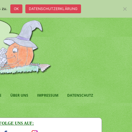
 zu.
OK
DATENSCHUTZERKLÄRUNG
E
ÜBER UNS
IMPRESSUM
DATENSCHUTZ
FOLGE UNS AUF: