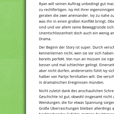
Ryan will seinen Auftrag unbedingt gut ma
zu rechtfertigen. Ivy mit ihrer eigensinnig
geraten die zwei aneinander. Ivy zu nahe z
was ihn in einen großen Konflikt bringt. O
sind und vor allem seine Beweggründe sich 
Unentschlossenheit doch auch ein wenig a
Drama.
Der Beginn der Story ist super. Durch vers
kennenlernen nicht, wen sie vor sich haben
bereits perfekt. Von nun an müssen sie i
besser und mal schlechter gelingt. Einersei
aber nicht dürfen, andererseits fühlt Ivy si
halber von Partys fernhalten will. Die vers
in dramatischen Ereignissen münden.
Nicht zuletzt dank des anschaulichen Schrei
Geschichte ist gut, obwohl insgesamt nicht al
Wendungen, die für etwas Spannung sorgen.
Große Überraschungen bleiben allerdings au