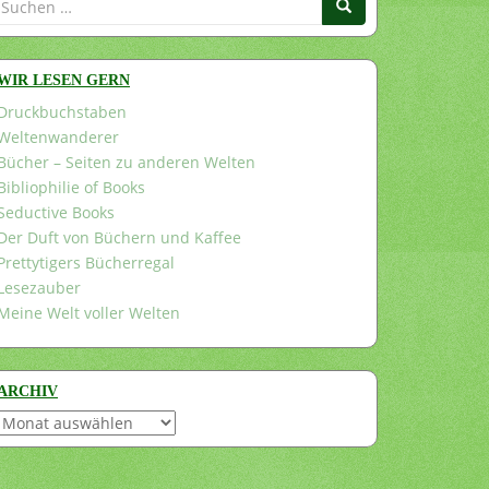
nach:
WIR LESEN GERN
Druckbuchstaben
Weltenwanderer
Bücher – Seiten zu anderen Welten
Bibliophilie of Books
Seductive Books
Der Duft von Büchern und Kaffee
Prettytigers Bücherregal
Lesezauber
Meine Welt voller Welten
ARCHIV
Archiv