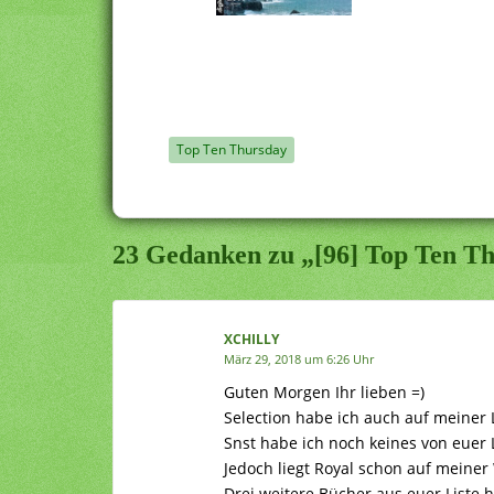
Top Ten Thursday
23 Gedanken zu „[96] Top Ten Th
XCHILLY
März 29, 2018 um 6:26 Uhr
Guten Morgen Ihr lieben =)
Selection habe ich auch auf meiner
Snst habe ich noch keines von euer 
Jedoch liegt Royal schon auf meiner
Drei weitere Bücher aus euer Liste