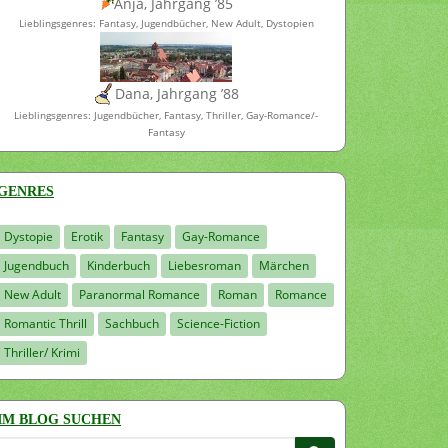
Anja, Jahrgang ’85
Lieblingsgenres: Fantasy, Jugendbücher, New Adult, Dystopien
Dana, Jahrgang ’88
Lieblingsgenres: Jugendbücher, Fantasy, Thriller, Gay-Romance/-
Fantasy
GENRES
Dystopie
Erotik
Fantasy
Gay-Romance
Jugendbuch
Kinderbuch
Liebesroman
Märchen
New Adult
Paranormal Romance
Roman
Romance
Romantic Thrill
Sachbuch
Science-Fiction
Thriller/ Krimi
IM BLOG SUCHEN
Suchen