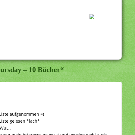
ursday – 10 Bücher“
 Liste aufgenommen =)
Liste gelesen *lach*
 WuLi.
 haben mein Interesse geweckt und werden wohl auch