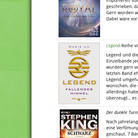
imponieren sol
geschrieben, d
Gern würden wi
Dabei wäre vor
Legend
-Reihe v
Legend und di
Einzelbände je
wurden gern v
letzten Band eh
Legend umgeha
wünschen, die 
allerdings hab
überzeugt… es 
Der dunkle Tur
Nach jahrelang
eine Verfilmung
geschaut. 7 Bä