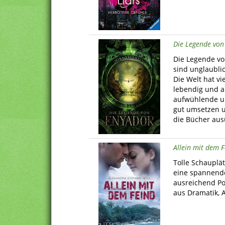
Die Legende von
Die Legende v
sind unglaubli
Die Welt hat v
lebendig und al
aufwühlende un
gut umsetzen 
die Bücher au
Allein mit dem 
Tolle Schauplät
eine spannend
ausreichend Po
aus Dramatik, A