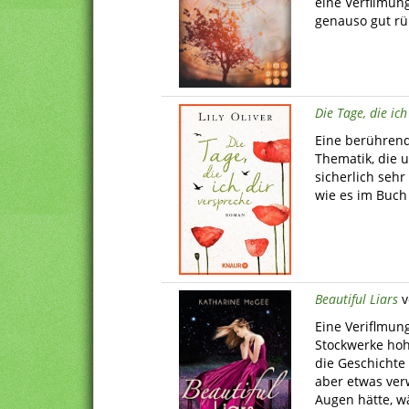
eine Verfilmun
genauso gut r
Die Tage, die ic
Eine berührend
Thematik, die 
sicherlich seh
wie es im Buch
Beautiful Liars
v
Eine Veriflmun
Stockwerke hoh
die Geschichte
aber etwas ver
Augen hätte, wä