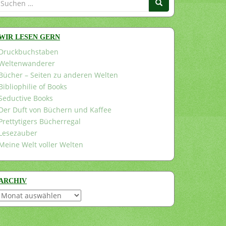
nach:
WIR LESEN GERN
Druckbuchstaben
Weltenwanderer
Bücher – Seiten zu anderen Welten
Bibliophilie of Books
Seductive Books
Der Duft von Büchern und Kaffee
Prettytigers Bücherregal
Lesezauber
Meine Welt voller Welten
ARCHIV
Archiv