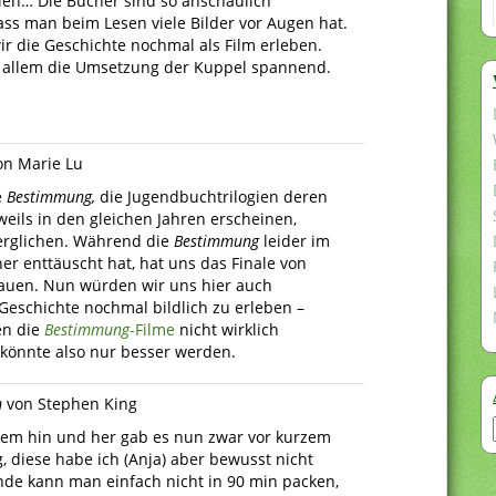
len… Die Bücher sind so anschaulich
ass man beim Lesen viele Bilder vor Augen hat.
r die Geschichte nochmal als Film erleben.
 allem die Umsetzung der Kuppel spannend.
on Marie Lu
e
Bestimmung,
die Jugendbuchtrilogien deren
weils in den gleichen Jahren erscheinen,
erglichen. Während die
Bestimmung
leider im
er enttäuscht hat, hat uns das Finale von
uen. Nun würden wir uns hier auch
Geschichte nochmal bildlich zu erleben –
en die
Bestimmung
-Filme
nicht wirklich
könnte also nur besser werden.
m
von Stephen King
em hin und her gab es nun zwar vor kurzem
, diese habe ich (Anja) aber bewusst nicht
nde kann man einfach nicht in 90 min packen,