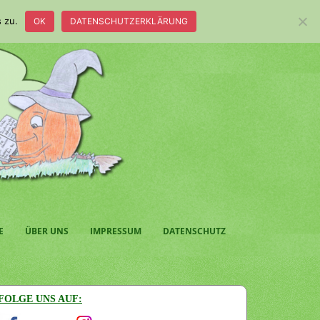
 zu.
OK
DATENSCHUTZERKLÄRUNG
E
ÜBER UNS
IMPRESSUM
DATENSCHUTZ
FOLGE UNS AUF: