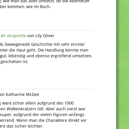
g, wie man das alles umsetzt, ob die Abenteuer
über kommen, wie im Buch.
h dir verspreche
von Lily Oliver
e, bewegenede Geschichte mit sehr ernster
unter die Haut geht. Die Handlung könnte man
r gut, lebendig und ebenso ergreifend umsetzen,
 geschehen ist.
on Katharine McGee
g wäre schon allein aufgrund des 1000
en Wolkenkratzers toll. Aber auch sonst war
 super, aufgrund der vielen Figuren anfangs
wirrend. Wenn man die Charaktere direkt vor
re das sicher leichter.