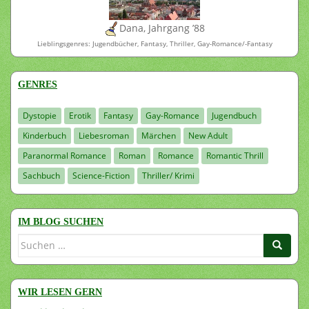
Dana, Jahrgang ’88
Lieblingsgenres: Jugendbücher, Fantasy, Thriller, Gay-Romance/-Fantasy
GENRES
Dystopie
Erotik
Fantasy
Gay-Romance
Jugendbuch
Kinderbuch
Liebesroman
Märchen
New Adult
Paranormal Romance
Roman
Romance
Romantic Thrill
Sachbuch
Science-Fiction
Thriller/ Krimi
IM BLOG SUCHEN
Suchen
nach:
WIR LESEN GERN