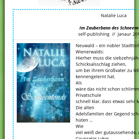
Natalie Luca
Im Zauberbann des Schneem
self-publishing // Janaur 20
Neuwald – ein nobler Stadttei
Wienerwalds:
Hierher muss die siebzehnjäh
Schicksalsschlag ziehen,
um bei ihrem Großvater zu leb
kennengelernt hat.
Als
wäre das nicht schon schlimm
Privatschule
schnell klar, dass etwas sehr
Die alten
Adelsfamilien der Gegend sch
hüten …
Wie
viel weiß der gutaussehende, 
Counselor Lykos