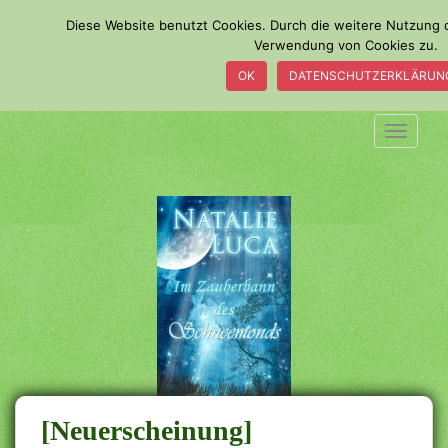
S
Diese Website benutzt Cookies. Durch die weitere Nutzung 
k
Verwendung von Cookies zu.
i
OK
DATENSCHUTZERKLÄRUN
p
t
o
TOGGLE
m
a
i
n
c
o
n
t
e
n
t
[Neuerscheinung]