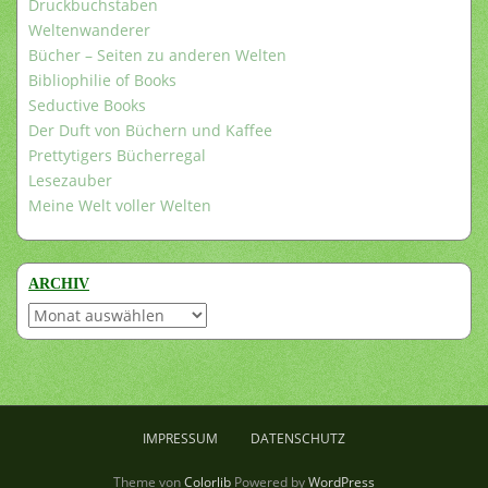
Druckbuchstaben
Weltenwanderer
Bücher – Seiten zu anderen Welten
Bibliophilie of Books
Seductive Books
Der Duft von Büchern und Kaffee
Prettytigers Bücherregal
Lesezauber
Meine Welt voller Welten
ARCHIV
Archiv
IMPRESSUM
DATENSCHUTZ
Theme von
Colorlib
Powered by
WordPress