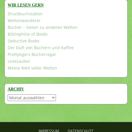
WIR LESEN GERN
Druckbuchstaben
Weltenwanderer
Bücher – Seiten zu anderen Welten
Bibliophilie of Books
Seductive Books
Der Duft von Büchern und Kaffee
Prettytigers Bücherregal
Lesezauber
Meine Welt voller Welten
ARCHIV
Archiv
IMPRESSUM
DATENSCHUTZ