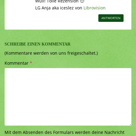
Wuli! Tolle Rezension 🙂
LG Anja aka iceslez von
Librovision
ANTWORTEN
SCHREIBE EINEN KOMMENTAR
(Kommentare werden von uns freigeschaltet.)
Kommentar
*
Mit dem Absenden des Formulars werden deine Nachricht