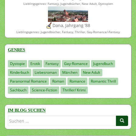
Lieblingsgenres: Fantasy, Jugendbücher, New Adult, Dystopien
Dana, Jahrgang ’88
Lieblingsgenres: Jugendbücher, Fantasy, Thriller, Gay-Romance/-Fantasy
GENRES
Dystopie
Erotik
Fantasy
Gay-Romance
Jugendbuch
Kinderbuch
Liebesroman
Märchen
New Adult
Paranormal Romance
Roman
Romance
Romantic Thrill
Sachbuch
Science-Fiction
Thriller/ Krimi
IM BLOG SUCHEN
Suchen
nach: