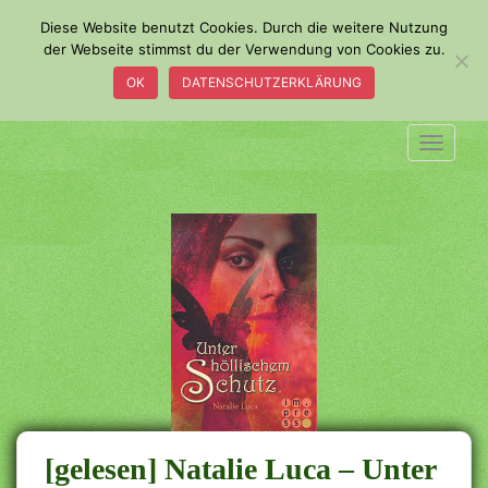
S
Diese Website benutzt Cookies. Durch die weitere Nutzung
k
der Webseite stimmst du der Verwendung von Cookies zu.
i
OK
DATENSCHUTZERKLÄRUNG
p
t
o
TOGGLE
m
a
i
n
c
o
n
t
e
n
t
[gelesen] Natalie Luca – Unter