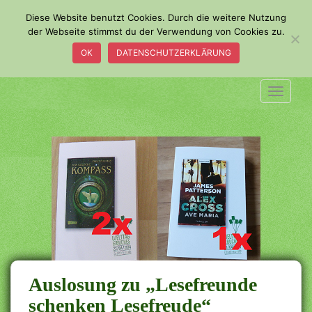
S
Diese Website benutzt Cookies. Durch die weitere Nutzung
k
der Webseite stimmst du der Verwendung von Cookies zu.
i
OK
DATENSCHUTZERKLÄRUNG
p
t
o
TOGGLE
m
a
i
n
c
o
n
t
e
n
t
Auslosung zu „Lesefreunde
schenken Lesefreude“