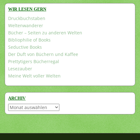
WIR LESEN GERN
Druckbuchstaben
Weltenwanderer
Bücher – Seiten zu anderen Welten
Bibliophilie of Books
Seductive Books
Der Duft von Büchern und Kaffee
Prettytigers Bücherregal
Lesezauber
Meine Welt voller Welten
ARCHIV
Archiv