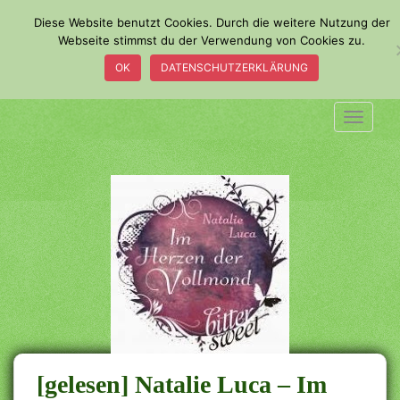
S
Diese Website benutzt Cookies. Durch die weitere Nutzung der
k
Webseite stimmst du der Verwendung von Cookies zu.
i
OK
DATENSCHUTZERKLÄRUNG
p
t
o
TOGGLE
m
a
i
n
c
o
n
t
e
n
t
[gelesen] Natalie Luca – Im