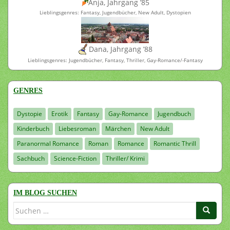
Anja, Jahrgang ’85
Lieblingsgenres: Fantasy, Jugendbücher, New Adult, Dystopien
Dana, Jahrgang ’88
Lieblingsgenres: Jugendbücher, Fantasy, Thriller, Gay-Romance/-Fantasy
GENRES
Dystopie
Erotik
Fantasy
Gay-Romance
Jugendbuch
Kinderbuch
Liebesroman
Märchen
New Adult
Paranormal Romance
Roman
Romance
Romantic Thrill
Sachbuch
Science-Fiction
Thriller/ Krimi
IM BLOG SUCHEN
Suchen
nach: