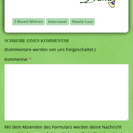
5 Besen/ Möhren
bittersweet
Natalie Luca
SCHREIBE EINEN KOMMENTAR
(Kommentare werden von uns freigeschaltet.)
Kommentar
*
Mit dem Absenden des Formulars werden deine Nachricht