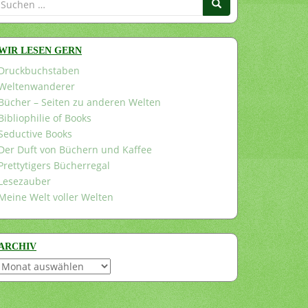
nach:
WIR LESEN GERN
Druckbuchstaben
Weltenwanderer
Bücher – Seiten zu anderen Welten
Bibliophilie of Books
Seductive Books
Der Duft von Büchern und Kaffee
Prettytigers Bücherregal
Lesezauber
Meine Welt voller Welten
ARCHIV
Archiv