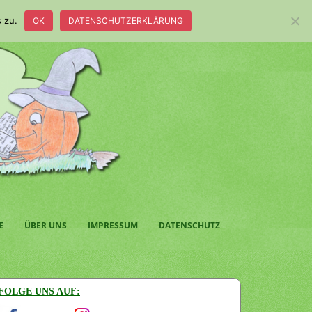
 zu.
OK
DATENSCHUTZERKLÄRUNG
E
ÜBER UNS
IMPRESSUM
DATENSCHUTZ
FOLGE UNS AUF: