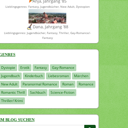
Anja, Jahrgang ’85
Lieblingsgenres: Fantasy, Jugendbücher, New Adult, Dystopien
Dana, Jahrgang ’88
Lieblingsgenres: Jugendbücher, Fantasy, Thriller, Gay-Romance/-
Fantasy
GENRES
Dystopie
Erotik
Fantasy
Gay-Romance
Jugendbuch
Kinderbuch
Liebesroman
Märchen
New Adult
Paranormal Romance
Roman
Romance
Romantic Thrill
Sachbuch
Science-Fiction
Thriller/ Krimi
IM BLOG SUCHEN
Suchen