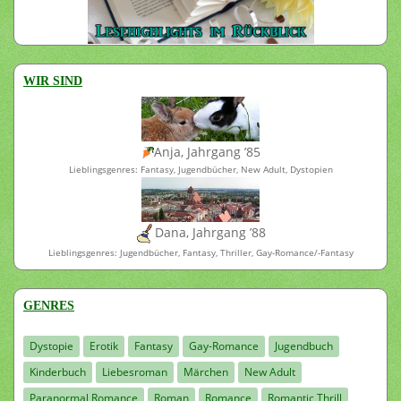
WIR SIND
Anja, Jahrgang ’85
Lieblingsgenres: Fantasy, Jugendbücher, New Adult, Dystopien
Dana, Jahrgang ’88
Lieblingsgenres: Jugendbücher, Fantasy, Thriller, Gay-Romance/-Fantasy
GENRES
Dystopie
Erotik
Fantasy
Gay-Romance
Jugendbuch
Kinderbuch
Liebesroman
Märchen
New Adult
Paranormal Romance
Roman
Romance
Romantic Thrill