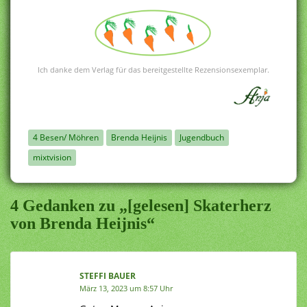
Ich danke dem Verlag für das bereitgestellte Rezensionsexemplar.
4 Besen/ Möhren
Brenda Heijnis
Jugendbuch
mixtvision
4 Gedanken zu „[gelesen] Skaterherz
von Brenda Heijnis“
STEFFI BAUER
März 13, 2023 um 8:57 Uhr