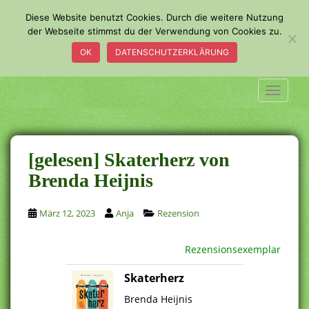
S
Diese Website benutzt Cookies. Durch die weitere Nutzung
k
der Webseite stimmst du der Verwendung von Cookies zu.
i
OK
DATENSCHUTZERKLÄRUNG
p
t
o
TOGGLE
m
a
i
n
[gelesen] Skaterherz von
c
Brenda Heijnis
o
n
März 12, 2023
Anja
Rezension
t
e
n
Rezensionsexemplar
t
Skaterherz
.
Brenda Heijnis