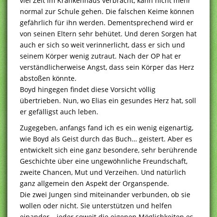
viel Zeit im Krankenhaus verbracht, kann nicht mehr
normal zur Schule gehen. Die falschen Keime können
gefährlich für ihn werden. Dementsprechend wird er
von seinen Eltern sehr behütet. Und deren Sorgen hat
auch er sich so weit verinnerlicht, dass er sich und
seinem Körper wenig zutraut. Nach der OP hat er
verständlicherweise Angst, dass sein Körper das Herz
abstoßen könnte.
Boyd hingegen findet diese Vorsicht völlig
übertrieben. Nun, wo Elias ein gesundes Herz hat, soll
er gefälligst auch leben.
Zugegeben, anfangs fand ich es ein wenig eigenartig,
wie Boyd als Geist durch das Buch… geistert. Aber es
entwickelt sich eine ganz besondere, sehr berührende
Geschichte über eine ungewöhnliche Freundschaft,
zweite Chancen, Mut und Verzeihen. Und natürlich
ganz allgemein den Aspekt der Organspende.
Die zwei Jungen sind miteinander verbunden, ob sie
wollen oder nicht. Sie unterstützen und helfen
einander – jeder soweit die eigenen Möglichkeiten es