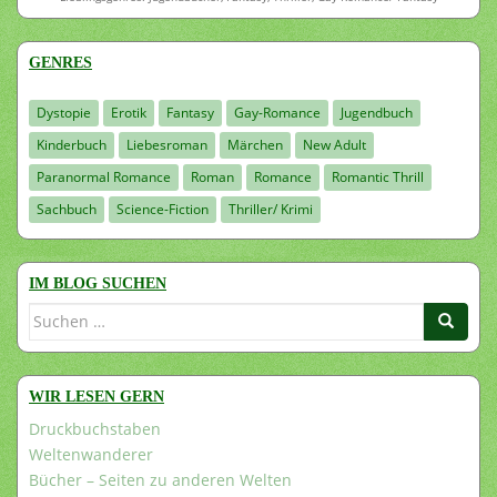
GENRES
Dystopie
Erotik
Fantasy
Gay-Romance
Jugendbuch
Kinderbuch
Liebesroman
Märchen
New Adult
Paranormal Romance
Roman
Romance
Romantic Thrill
Sachbuch
Science-Fiction
Thriller/ Krimi
IM BLOG SUCHEN
Suchen
nach:
WIR LESEN GERN
Druckbuchstaben
Weltenwanderer
Bücher – Seiten zu anderen Welten