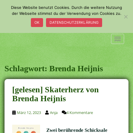
S
Diese Website benutzt Cookies. Durch die weitere Nutzung
k
der Webseite stimmst du der Verwendung von Cookies zu.
i
OK
DATENSCHUTZERKLÄRUNG
p
t
o
TOGGLE
m
a
i
n
Schlagwort:
Brenda Heijnis
c
o
n
[gelesen] Skaterherz von
t
Brenda Heijnis
e
n
t
März 12, 2023
Anja
4 Kommentare
Zwei berührende Schicksale