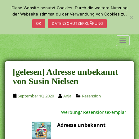
S
Diese Website benutzt Cookies. Durch die weitere Nutzung
k
der Webseite stimmst du der Verwendung von Cookies zu.
i
OK
DATENSCHUTZERKLÄRUNG
p
t
o
TOGGLE
m
a
i
n
[gelesen] Adresse unbekannt
c
von Susin Nielsen
o
n
September 10, 2020
Anja
Rezension
t
e
n
Werbung/ Rezensionsexemplar
t
Adresse unbekannt