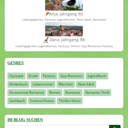
Anja, Jahrgang ’85
Lieblingsgenres: Fantasy, Jugendbücher, New Adult, Dystopien
Dana, Jahrgang ’88
Lieblingsgenres: Jugendbücher, Fantasy, Thriller, Gay-Romance/-Fantasy
GENRES
Dystopie
Erotik
Fantasy
Gay-Romance
Jugendbuch
Kinderbuch
Liebesroman
Märchen
New Adult
Paranormal Romance
Roman
Romance
Romantic Thrill
Sachbuch
Science-Fiction
Thriller/ Krimi
IM BLOG SUCHEN
Suchen