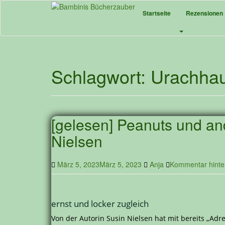
Skip
Startseite
Rezensionen
to
main
content
Schlagwort:
Urachha
[gelesen] Peanuts und an
Nielsen
März 5, 2023
März 5, 2023
Anja
Kommentar hinte
ernst und locker zugleich
Von der Autorin Susin Nielsen hat mit bereits „Adr