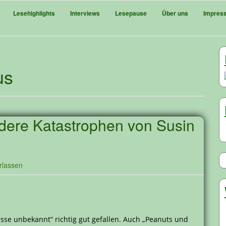
Lesehighlights
Interviews
Lesepause
Über uns
Impres
us
dere Katastrophen von Susin
rlassen
esse unbekannt“ richtig gut gefallen. Auch „Peanuts und