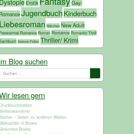
Fantasy
Dystopie
Erotik
Gay-
Jugendbuch
Kinderbuch
Romance
Liebesroman
New Adult
Märchen
Romance
Paranormal Romance
Roman
Romantic Thrill
Thriller/ Krimi
Sachbuch
Science-Fiction
im Blog suchen
Suchen
nach:
Wir lesen gern
Druckbuchstaben
Weltenwanderer
Bücher – Seiten zu anderen Welten
Bibliophilie of Books
Seductive Books