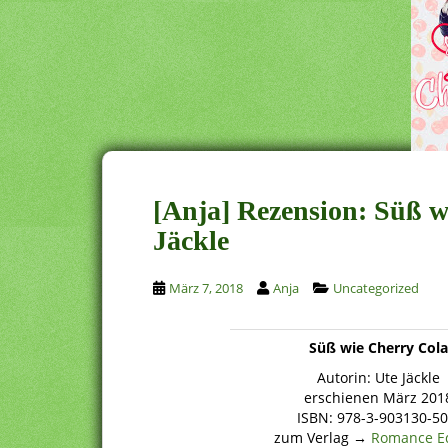
[Anja] Rezension: Süß w
Jäckle
März 7, 2018
Anja
Uncategorized
Süß wie Cherry Cola
Autorin: Ute Jäckle
erschienen März 201
ISBN: 978-3-903130-50
zum Verlag →
Romance Ed