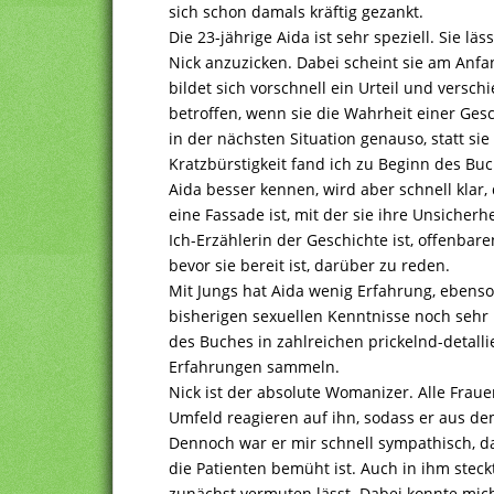
sich schon damals kräftig gezankt.
Die 23-jährige Aida ist sehr speziell. Sie lä
Nick anzuzicken. Dabei scheint sie am Anfa
bildet sich vorschnell ein Urteil und verschie
betroffen, wenn sie die Wahrheit einer Ges
in der nächsten Situation genauso, statt sie 
Kratzbürstigkeit fand ich zu Beginn des Bu
Aida besser kennen, wird aber schnell klar,
eine Fassade ist, mit der sie ihre Unsicherhe
Ich-Erzählerin der Geschichte ist, offenbar
bevor sie bereit ist, darüber zu reden.
Mit Jungs hat Aida wenig Erfahrung, ebenso
bisherigen sexuellen Kenntnisse noch sehr 
des Buches in zahlreichen prickelnd-detall
Erfahrungen sammeln.
Nick ist der absolute Womanizer. Alle Frau
Umfeld reagieren auf ihn, sodass er aus d
Dennoch war er mir schnell sympathisch, d
die Patienten bemüht ist. Auch in ihm steck
zunächst vermuten lässt. Dabei konnte mic