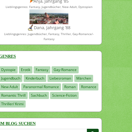
Anja, Jahrgang ’85
Lieblingsgenres: Fantasy, Jugendbücher, New Adult, Dystopien
Dana, Jahrgang ’88
Lieblingsgenres: Jugendbücher, Fantasy, Thriller, Gay-Romance/-
Fantasy
GENRES
Dystopie
Erotik
Fantasy
Gay-Romance
Jugendbuch
Kinderbuch
Liebesroman
Märchen
New Adult
Paranormal Romance
Roman
Romance
Romantic Thrill
Sachbuch
Science-Fiction
Thriller/ Krimi
IM BLOG SUCHEN
Suchen