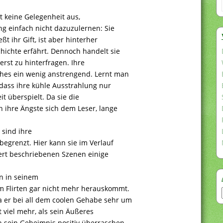
sst keine Gelegenheit aus,
ng einfach nicht dazuzulernen: Sie
ßt ihr Gift, ist aber hinterher
chichte erfährt. Dennoch handelt sie
erst zu hinterfragen. Ihre
ches ein wenig anstrengend. Lernt man
 dass ihre kühle Ausstrahlung nur
it überspielt. Da sie die
en ihre Ängste sich dem Leser, lange
 sind ihre
begrenzt. Hier kann sie im Verlauf
iert beschriebenen Szenen einige
en in seinem
em Flirten gar nicht mehr herauskommt.
a er bei all dem coolen Gehabe sehr um
t viel mehr, als sein Äußeres
h sein Geheimnis positiv überraschen,