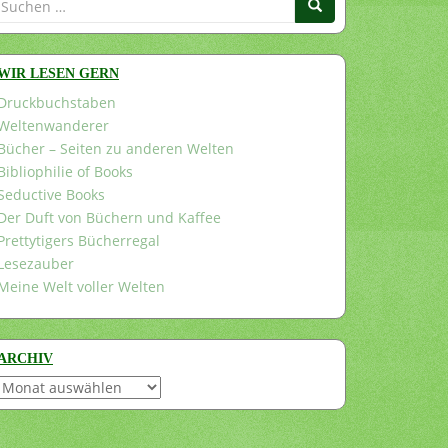
nach:
WIR LESEN GERN
Druckbuchstaben
Weltenwanderer
Bücher – Seiten zu anderen Welten
Bibliophilie of Books
Seductive Books
Der Duft von Büchern und Kaffee
Prettytigers Bücherregal
Lesezauber
Meine Welt voller Welten
ARCHIV
Archiv