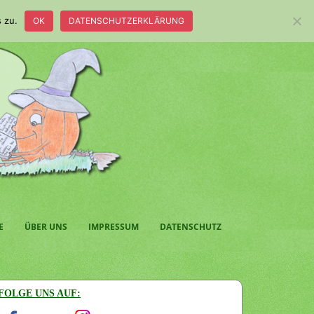
 zu.
OK
DATENSCHUTZERKLÄRUNG
E
ÜBER UNS
IMPRESSUM
DATENSCHUTZ
FOLGE UNS AUF: