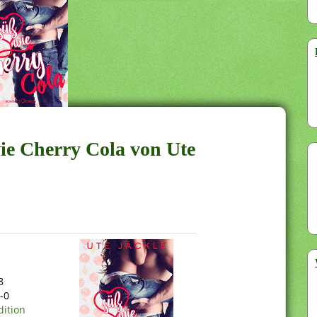
ie Cherry Cola von Ute
8
-0
ition