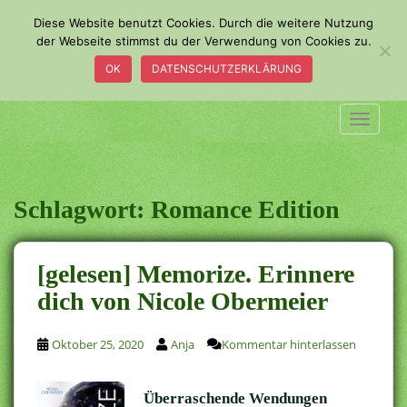
S
Diese Website benutzt Cookies. Durch die weitere Nutzung
k
der Webseite stimmst du der Verwendung von Cookies zu.
i
OK
DATENSCHUTZERKLÄRUNG
p
t
o
TOGGLE
m
a
i
n
Schlagwort:
Romance Edition
c
o
n
[gelesen] Memorize. Erinnere
t
dich von Nicole Obermeier
e
n
t
Oktober 25, 2020
Anja
Kommentar hinterlassen
Überraschende Wendungen