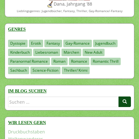
Dana, Jahrgang ’88
Lieblingsgenres: Jugendbücher, Fantasy, Thriller, Gay-Romance/-Fantasy
GENRES
Dystopie
Erotik
Fantasy
Gay-Romance
Jugendbuch
Kinderbuch
Liebesroman
Märchen
New Adult
Paranormal Romance
Roman
Romance
Romantic Thrill
Sachbuch
Science-Fiction
Thriller/ Krimi
IM BLOG SUCHEN
Suchen
nach:
WIR LESEN GERN
Druckbuchstaben
Weltenwanderer