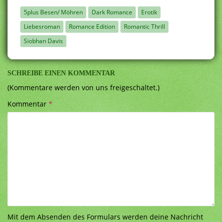
5plus Besen/ Möhren
Dark Romance
Erotik
Liebesroman
Romance Edition
Romantic Thrill
Siobhan Davis
SCHREIBE EINEN KOMMENTAR
(Kommentare werden von uns freigeschaltet.)
Kommentar
*
Mit dem Absenden des Formulars werden deine Nachricht