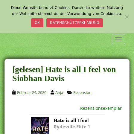
S
Diese Website benutzt Cookies. Durch die weitere Nutzung
k
der Webseite stimmst du der Verwendung von Cookies zu.
i
OK
DATENSCHUTZERKLÄRUNG
p
t
o
TOGGLE
m
a
i
n
[gelesen] Hate is all I feel von
c
Siobhan Davis
o
n
Februar 24, 2020
Anja
Rezension
t
e
n
Rezensionsexemplar
t
Hate is all I feel
Rydeville Elite 1