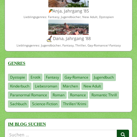
Anja, Jahrgang ’85
Lieblingsgenres: Fantasy, Jugendbücher, New Adult, Dystopien
Dana, Jahrgang ’88
Lieblingsgenres: Jugendbücher, Fantasy, Thriller, Gay-Romance/-Fantasy
GENRES
Dystopie
Erotik
Fantasy
Gay-Romance
Jugendbuch
Kinderbuch
Liebesroman
Märchen
New Adult
Paranormal Romance
Roman
Romance
Romantic Thrill
Sachbuch
Science-Fiction
Thriller/ Krimi
IM BLOG SUCHEN
Suchen