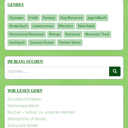
GENRES
Dystopie
Erotik
Fantasy
Gay-Romance
Jugendbuch
Kinderbuch
Liebesroman
Märchen
New Adult
Paranormal Romance
Roman
Romance
Romantic Thrill
Sachbuch
Science-Fiction
Thriller/ Krimi
IM BLOG SUCHEN
Suchen
nach:
WIR LESEN GERN
Druckbuchstaben
Weltenwanderer
Bücher – Seiten zu anderen Welten
Bibliophilie of Books
Seductive Books