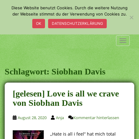
S
Diese Website benutzt Cookies. Durch die weitere Nutzung
k
der Webseite stimmst du der Verwendung von Cookies zu.
i
OK
DATENSCHUTZERKLÄRUNG
p
t
o
TOGGLE
m
a
i
n
Schlagwort:
Siobhan Davis
c
o
n
[gelesen] Love is all we crave
t
von Siobhan Davis
e
n
t
August 28, 2020
Anja
Kommentar hinterlassen
„Hate is all i feel“ hat mich total