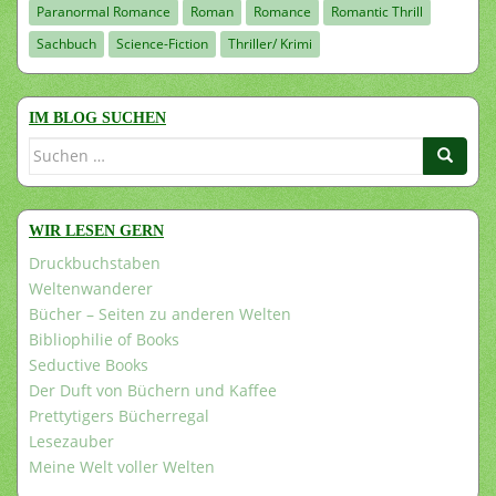
Paranormal Romance
Roman
Romance
Romantic Thrill
Sachbuch
Science-Fiction
Thriller/ Krimi
IM BLOG SUCHEN
Suchen
nach:
WIR LESEN GERN
Druckbuchstaben
Weltenwanderer
Bücher – Seiten zu anderen Welten
Bibliophilie of Books
Seductive Books
Der Duft von Büchern und Kaffee
Prettytigers Bücherregal
Lesezauber
Meine Welt voller Welten