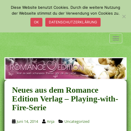
S
Diese Website benutzt Cookies. Durch die weitere Nutzung
k
der Webseite stimmst du der Verwendung von Cookies zu.
i
OK
DATENSCHUTZERKLÄRUNG
p
t
o
TOGGLE
m
a
i
n
c
o
n
Neues aus dem Romance
t
Edition Verlag – Playing-with-
e
n
Fire-Serie
t
Juni 14, 2014
Anja
Uncategorized